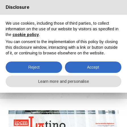
Disclosure
About us
Partners
Contacts
Reserved area
We use cookies, including those of third parties, to collect
information on the use of our website by visitors as specified in
the
cookie policy
.
You can consent to the implementation of this policy by closing
this disclosure window, interacting with a link or button outside
of it, or continuing to browse elsewhere on the website.
EN
IT
DE
ES
PT
Reject
Accept
LatinoAmérica n. 49, Vol. XII, February 2025
Learn more and personalise
Home
Magazines
LatinoAmérica
LatinoAmérica n. 49, Vol. XII, February 2025