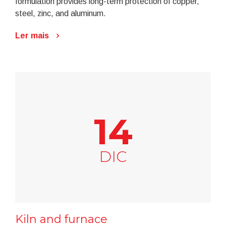
formulation provides long-term protection of copper,
steel, zinc, and aluminum.
Ler mais
14
DIC
Kiln and furnace