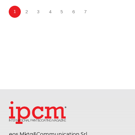
1
2
3
4
5
6
7
eos Mktg&Communication Srl