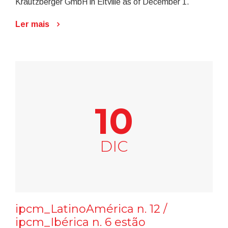
Krautzberger GmbH in Eltville as of December 1.
Ler mais
10
DIC
ipcm_LatinoAmérica n. 12 /
ipcm_Ibérica n. 6 estão