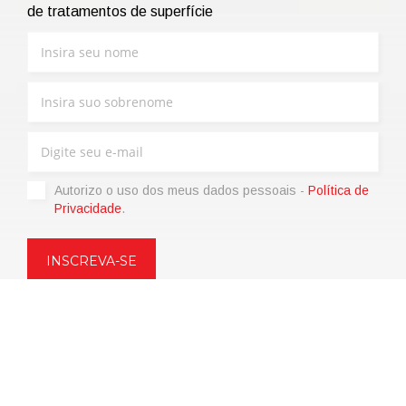
de tratamentos de superfície
Autorizo ​​o uso dos meus dados pessoais -
Política de
Privacidade
.
Copyright © 2021 | eos Mktg&Communication Srl | VAT
06695850963 | Corp.Cap. € 12.000,00 i.v.
Política de Privacidade
(Personalize)
|
Termos de venda
|
Code of