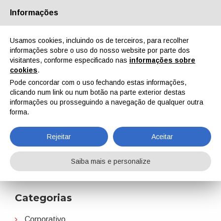
Informações
Quem Somos
Parceiros
Contactos
Área reservada
Usamos cookies, incluindo os de terceiros, para recolher
informações sobre o uso do nosso website por parte dos
visitantes, conforme especificado nas
informações sobre
cookies
.
Pode concordar com o uso fechando estas informações,
clicando num link ou num botão na parte exterior destas
EN
IT
DE
ES
PT
informações ou prosseguindo a navegação de qualquer outra
forma.
2015
Rejeitar
Aceitar
Home
Notícias
2015
Saiba mais e personalize
Categorias
Corporativo