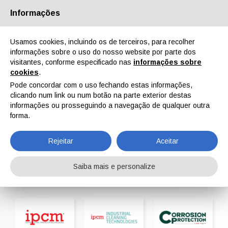
Informações
Quem Somos
Parceiros
Contactos
Área reservada
Usamos cookies, incluindo os de terceiros, para recolher
informações sobre o uso do nosso website por parte dos
visitantes, conforme especificado nas
informações sobre
cookies
.
Pode concordar com o uso fechando estas informações,
clicando num link ou num botão na parte exterior destas
EN
IT
DE
ES
PT
informações ou prosseguindo a navegação de qualquer outra
forma.
Revistas
Rejeitar
Aceitar
Home
Revistas
Saiba mais e personalize