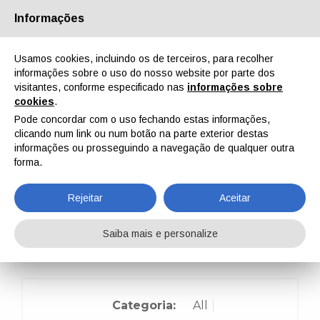
Informações
Quem Somos
Parceiros
Contactos
Área reservada
Usamos cookies, incluindo os de terceiros, para recolher
informações sobre o uso do nosso website por parte dos
visitantes, conforme especificado nas
informações sobre
cookies
.
Pode concordar com o uso fechando estas informações,
clicando num link ou num botão na parte exterior destas
EN
IT
DE
ES
PT
informações ou prosseguindo a navegação de qualquer outra
forma.
Surface Treatment 101
Rejeitar
Aceitar
Home
Surface Treatment 101
Saiba mais e personalize
Categoria:
All