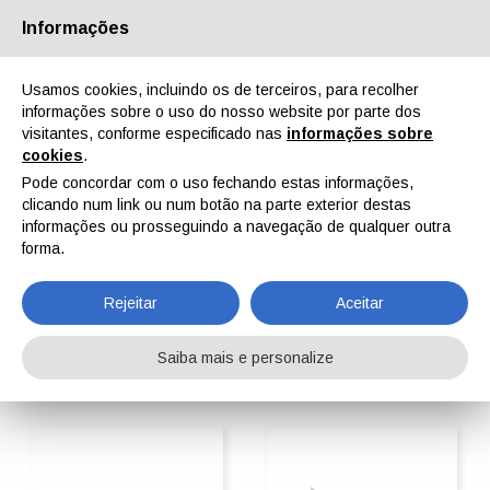
Informações
Quem Somos
Parceiros
Contactos
Área reservada
Usamos cookies, incluindo os de terceiros, para recolher
informações sobre o uso do nosso website por parte dos
visitantes, conforme especificado nas
informações sobre
cookies
.
Pode concordar com o uso fechando estas informações,
clicando num link ou num botão na parte exterior destas
EN
IT
DE
ES
PT
informações ou prosseguindo a navegação de qualquer outra
forma.
Máquinas de jato de areia
Rejeitar
Aceitar
Home
ipcmPedia
Buscar por categoria
Máquinas de jato de areia
Saiba mais e personalize