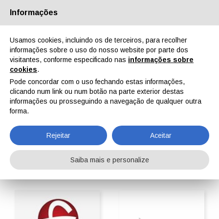
Informações
Quem Somos
Parceiros
Contactos
Área reservada
Usamos cookies, incluindo os de terceiros, para recolher
informações sobre o uso do nosso website por parte dos
visitantes, conforme especificado nas
informações sobre
cookies
.
Pode concordar com o uso fechando estas informações,
clicando num link ou num botão na parte exterior destas
EN
IT
DE
ES
PT
informações ou prosseguindo a navegação de qualquer outra
forma.
Máquinas de limpeza
Rejeitar
Aceitar
Home
ipcmPedia
Buscar por categoria
Máquinas de limpeza
Saiba mais e personalize