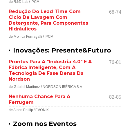
de R&D Lab / IPCM
Redução Do Lead Time Com
68-74
Ciclo De Lavagem Com
Detergente, Para Componentes
Hidráulicos
de Monica Fumagalli / IPCM
Inovações: Presente&Futuro
Prontos Para A "Indústria 4.0" E A
76-81
Fábrica Inteligente, Com A
Tecnologia De Fase Densa Da
Nordson
de Gabriel Martinez / NORDSON IBÉRICA S.A
Nenhuma Chance Para A
82-85
Ferrugem
de Albert Phillip / EVONIK
Zoom nos Eventos