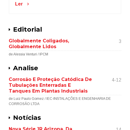
Ler
Editorial
Globalmente Coligados,
3
Globalmente Lidos
de Alessia Venturi / IPCM
Analise
Corrosão E Proteção Catódica De
4-12
Tubulações Enterradas E
Tanques Em Plantas Industriais
de Luiz Paulo Gomez / IEC-INSTALAÇÕES E ENGENHARIA DE
CORROSÃO LTDA
Notícias
Nova Série 1R Arizona, Da
14