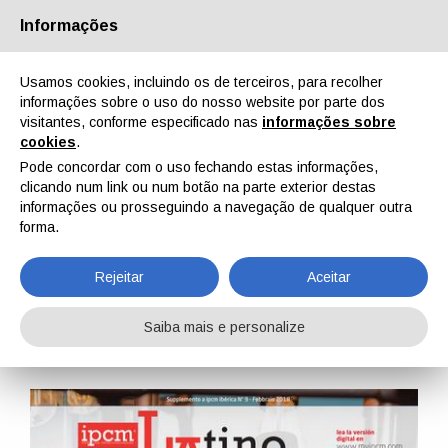
Informações
Quem Somos
Parceiros
Contactos
Área reservada
Usamos cookies, incluindo os de terceiros, para recolher
informações sobre o uso do nosso website por parte dos
visitantes, conforme especificado nas
informações sobre
cookies
.
Pode concordar com o uso fechando estas informações,
clicando num link ou num botão na parte exterior destas
EN
IT
DE
ES
PT
informações ou prosseguindo a navegação de qualquer outra
forma.
LatinoAmérica n. 21, Vol. VI, Fevereiro, Março, Abril 2018
Rejeitar
Aceitar
Home
Revistas
LatinoAmérica
LatinoAmérica n. 21, Vol. VI, Fevereiro, Março, Abril 2018
Saiba mais e personalize