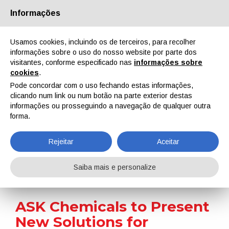
Informações
Quem Somos
Parceiros
Contactos
Área reservada
Usamos cookies, incluindo os de terceiros, para recolher
informações sobre o uso do nosso website por parte dos
visitantes, conforme especificado nas
informações sobre
cookies
.
Pode concordar com o uso fechando estas informações,
clicando num link ou num botão na parte exterior destas
EN
IT
DE
ES
PT
informações ou prosseguindo a navegação de qualquer outra
forma.
Notícias
Rejeitar
Aceitar
Home
Notícias
ASK Chemicals to Present New Solutions for Coatings at ACS 2024
Saiba mais e personalize
ASK Chemicals to Present
New Solutions for