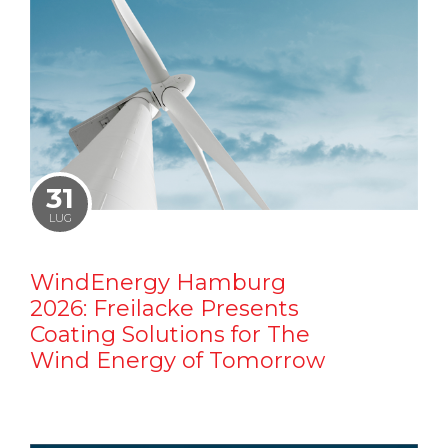
31
LUG
WindEnergy Hamburg
2026: Freilacke Presents
Coating Solutions for The
Wind Energy of Tomorrow