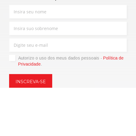
Autorizo ​​o uso dos meus dados pessoais -
Política de
Privacidade
.
Copyright © 2021 | eos Mktg&Communication Srl | VAT
06695850963 | Corp.Cap. € 12.000,00 i.v.
Política de Privacidade
(Personalize)
|
Termos de venda
|
Code of
Ethics
|
Web Agency: SparkinWeb