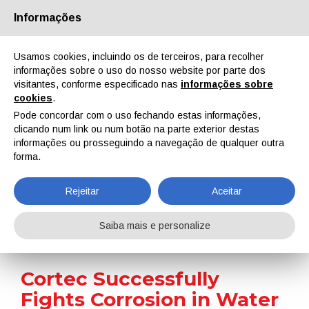
Informações
Quem Somos
Parceiros
Contactos
Área reservada
Usamos cookies, incluindo os de terceiros, para recolher
informações sobre o uso do nosso website por parte dos
visitantes, conforme especificado nas
informações sobre
cookies
.
Pode concordar com o uso fechando estas informações,
clicando num link ou num botão na parte exterior destas
EN
IT
DE
ES
PT
informações ou prosseguindo a navegação de qualquer outra
forma.
Notícias
Rejeitar
Aceitar
Home
Notícias
Cortec Successfully Fights Corrosion in Water Pipes of New Buildings
Saiba mais e personalize
Cortec Successfully
Fights Corrosion in Water