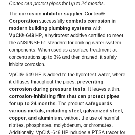
Cortec can protect pipes for Up to 24 months.
The
corrosion inhibitor supplier Cortec®
Corporation
successfully
combats corrosion in
modern building plumbing systems
with
VpCI®-649 HP
, a hydrotest additive certified to meet
the ANSI/NSF 61 standard for drinking water system
components. When used as a surface treatment at
concentrations up to 3% and then drained, it safely
inhibits corrosion.
VpCI®-649 HP is added to the hydrotest water, where
it diffuses throughout the pipes,
preventing
corrosion during pressure tests
. It leaves a thin,
corrosion-inhibiting film that can protect pipes
for up to 24 months
. The product
safeguards
various metals, including steel, galvanized steel,
copper, and aluminium
, without the use of harmful
nitrites, phosphates, molybdenum, or chromates.
Additionally, VpCI®-649 HP includes a PTSA tracer for