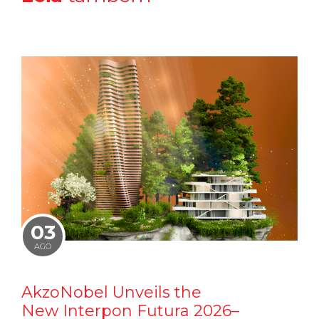
03
AGO
AkzoNobel Unveils the
New Interpon Futura 2026–