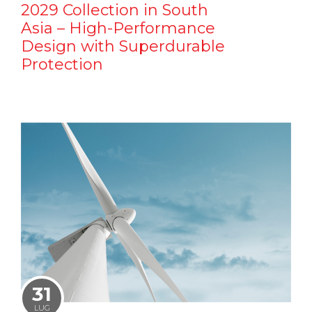
2029 Collection in South
Asia – High-Performance
Design with Superdurable
Protection
31
LUG