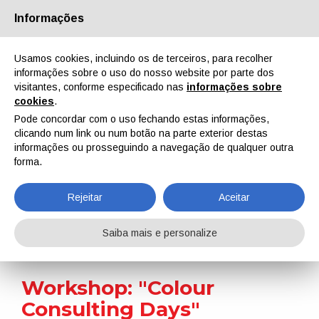
Informações
Quem Somos
Parceiros
Contactos
Área reservada
Usamos cookies, incluindo os de terceiros, para recolher
informações sobre o uso do nosso website por parte dos
visitantes, conforme especificado nas
informações sobre
cookies
.
Pode concordar com o uso fechando estas informações,
clicando num link ou num botão na parte exterior destas
EN
IT
DE
ES
PT
informações ou prosseguindo a navegação de qualquer outra
forma.
Notícias
Rejeitar
Aceitar
Home
Notícias
Workshop: "Colour Consulting Days"
Saiba mais e personalize
Workshop: "Colour
Consulting Days"