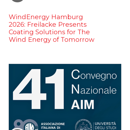
WindEnergy Hamburg
2026: Freilacke Presents
Coating Solutions for The
Wind Energy of Tomorrow