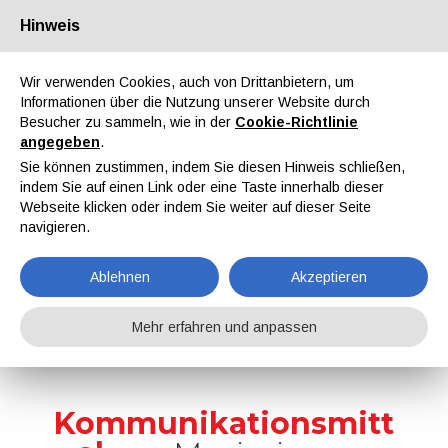
Hinweis
Über uns
Partner
Kontakt
Reservierter Bereich
Wir verwenden Cookies, auch von Drittanbietern, um
Informationen über die Nutzung unserer Website durch
Besucher zu sammeln, wie in der
Cookie-Richtlinie
angegeben
.
Sie können zustimmen, indem Sie diesen Hinweis schließen,
indem Sie auf einen Link oder eine Taste innerhalb dieser
EN
IT
DE
ES
PT
Webseite klicken oder indem Sie weiter auf dieser Seite
navigieren.
Werbung
Ablehnen
Akzeptieren
Home
Werbung
Mehr erfahren und anpassen
Kommunikationsmitt