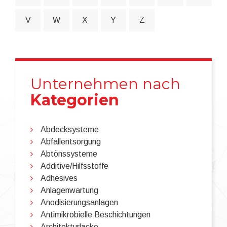
V
W
X
Y
Z
Unternehmen nach
Kategorien
Abdecksysteme
Abfallentsorgung
Abtönssysteme
Additive/Hilfsstoffe
Adhesives
Anlagenwartung
Anodisierungsanlagen
Antimikrobielle Beschichtungen
Architekturlacke