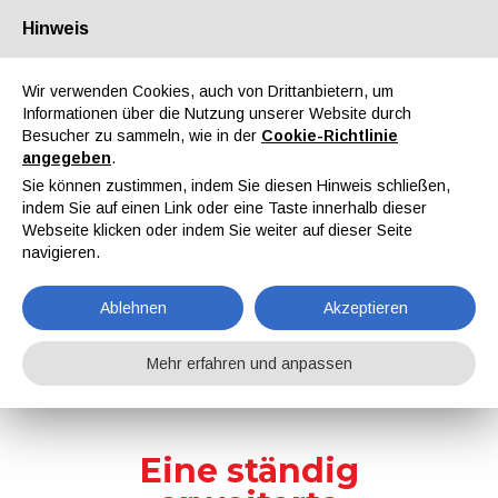
Hinweis
Über uns
Partner
Kontakt
Reservierter Bereich
Wir verwenden Cookies, auch von Drittanbietern, um
Informationen über die Nutzung unserer Website durch
Besucher zu sammeln, wie in der
Cookie-Richtlinie
angegeben
.
Sie können zustimmen, indem Sie diesen Hinweis schließen,
indem Sie auf einen Link oder eine Taste innerhalb dieser
EN
IT
DE
ES
PT
Webseite klicken oder indem Sie weiter auf dieser Seite
navigieren.
®
ipcm
Pedia
Ablehnen
Akzeptieren
Home
ipcmPedia
Mehr erfahren und anpassen
Eine ständig