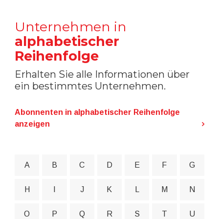
Unternehmen in
alphabetischer
Reihenfolge
Erhalten Sie alle Informationen über
ein bestimmtes Unternehmen.
Abonnenten in alphabetischer Reihenfolge
anzeigen
A
B
C
D
E
F
G
H
I
J
K
L
M
N
O
P
Q
R
S
T
U