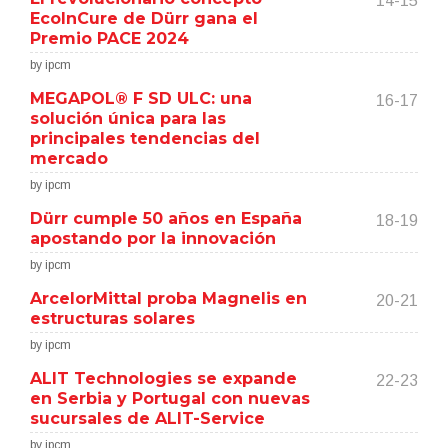
14-15
EcoInCure de Dürr gana el
Premio PACE 2024
by ipcm
MEGAPOL® F SD ULC: una
16-17
solución única para las
principales tendencias del
mercado
by ipcm
Dürr cumple 50 años en España
18-19
apostando por la innovación
by ipcm
ArcelorMittal proba Magnelis en
20-21
estructuras solares
by ipcm
ALIT Technologies se expande
22-23
en Serbia y Portugal con nuevas
sucursales de ALIT-Service
by ipcm