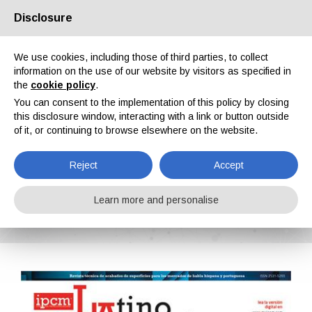
Disclosure
About us
Partners
Contacts
Reserved area
We use cookies, including those of third parties, to collect
information on the use of our website by visitors as specified in
the
cookie policy
.
You can consent to the implementation of this policy by closing
this disclosure window, interacting with a link or button outside
of it, or continuing to browse elsewhere on the website.
EN
IT
DE
ES
PT
Reject
Accept
LatinoAmérica n. 47, Vol. XI, August 2024
Learn more and personalise
Home
Magazines
LatinoAmérica
LatinoAmérica n. 47, Vol. XI, August 2024