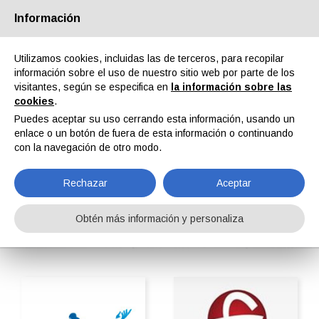
Información
Quiénes somos
Socios
Contactos
Área reservada
Utilizamos cookies, incluidas las de terceros, para recopilar
información sobre el uso de nuestro sitio web por parte de los
visitantes, según se especifica en
la información sobre las
cookies
.
Puedes aceptar su uso cerrando esta información, usando un
enlace o un botón de fuera de esta información o continuando
EN
IT
DE
ES
PT
con la navegación de otro modo.
Rechazar
Aceptar
Recubrimientos Easy-Clean
Obtén más información y personaliza
Home
ipcmPedia
Buscar por categoria
Recubrimientos Easy-Clean