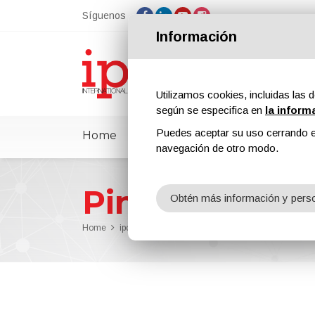
Síguenos
Información
Utilizamos cookies, incluidas las d
según se especifica en
la inform
Puedes aceptar su uso cerrando e
Home
ipcmPedia
Noticias
Ferias
navegación de otro modo.
Pinturas intu
Obtén más información y perso
Home
ipcmPedia
Buscar por categoria
Pinturas int