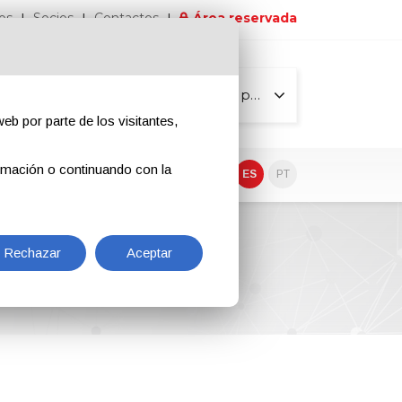
os
Socios
Contactos
Área reservada
Todas las páginas
eb por parte de los visitantes,
rmación o continuando con la
EN
IT
DE
ES
PT
Rechazar
Aceptar