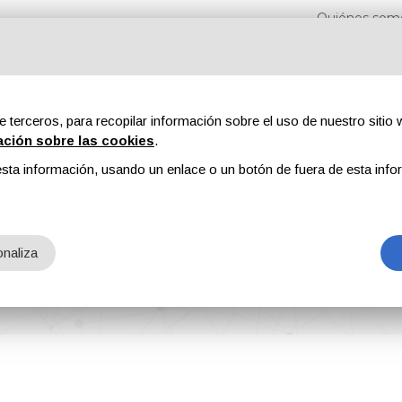
Quiénes som
e terceros, para recopilar información sobre el uso de nuestro sitio w
ación sobre las cookies
.
sta información, usando un enlace o un botón de fuera de esta info
Revistas
Publicidad
Contenidos exclusivos
mescentes
naliza
umescentes