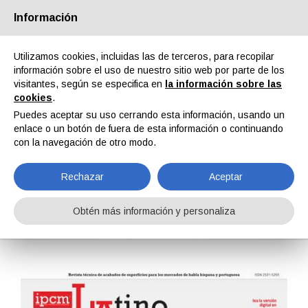
Información
Quiénes somos
Socios
Contactos
Área reservada
Utilizamos cookies, incluidas las de terceros, para recopilar
información sobre el uso de nuestro sitio web por parte de los
visitantes, según se especifica en
la información sobre las
cookies
.
Puedes aceptar su uso cerrando esta información, usando un
enlace o un botón de fuera de esta información o continuando
EN
IT
DE
ES
PT
con la navegación de otro modo.
Rechazar
Aceptar
LatinoAmérica n. 31, Vol. VII, Agosto 2020
Obtén más información y personaliza
Home
Revistas
LatinoAmérica
LatinoAmérica n. 31, Vol. VII, Agosto 2020