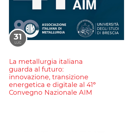
31
LUG
La metallurgia italiana
guarda al futuro:
innovazione, transizione
energetica e digitale al 41°
Convegno Nazionale AIM