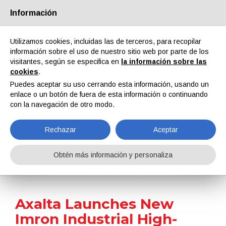
Información
Quiénes somos
Socios
Contactos
Área reservada
Utilizamos cookies, incluidas las de terceros, para recopilar
información sobre el uso de nuestro sitio web por parte de los
visitantes, según se especifica en
la información sobre las
cookies
.
Puedes aceptar su uso cerrando esta información, usando un
enlace o un botón de fuera de esta información o continuando
EN
IT
DE
ES
PT
con la navegación de otro modo.
Rechazar
Aceptar
Noticias
Obtén más información y personaliza
Home
Noticias
Axalta Launches New Imron Industrial High-Performance Urethane DTM Primer
Axalta Launches New
Imron Industrial High-