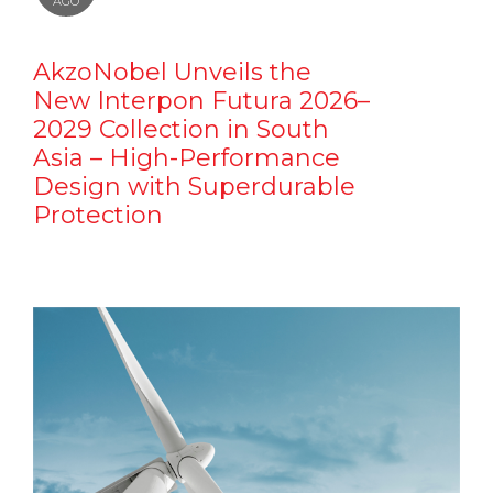
AGO
AkzoNobel Unveils the
New Interpon Futura 2026–
2029 Collection in South
Asia – High-Performance
Design with Superdurable
Protection