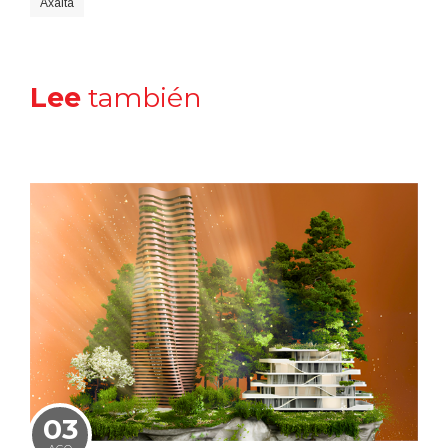
Axalta
Lee
también
03