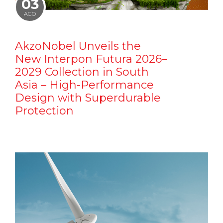
03
AGO
AkzoNobel Unveils the
New Interpon Futura 2026–
2029 Collection in South
Asia – High-Performance
Design with Superdurable
Protection