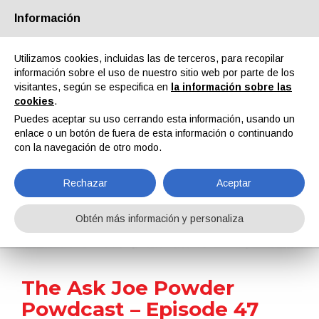
Información
Quiénes somos
Socios
Contactos
Área reservada
Utilizamos cookies, incluidas las de terceros, para recopilar
información sobre el uso de nuestro sitio web por parte de los
visitantes, según se especifica en
la información sobre las
cookies
.
Puedes aceptar su uso cerrando esta información, usando un
enlace o un botón de fuera de esta información o continuando
EN
IT
DE
ES
PT
con la navegación de otro modo.
Rechazar
Aceptar
Noticias
Obtén más información y personaliza
Home
Noticias
The Ask Joe Powder Powdcast – Episode 47
The Ask Joe Powder
Powdcast – Episode 47