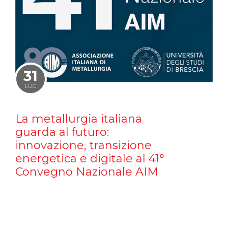
31
LUG
La metallurgia italiana
guarda al futuro:
innovazione, transizione
energetica e digitale al 41°
Convegno Nazionale AIM