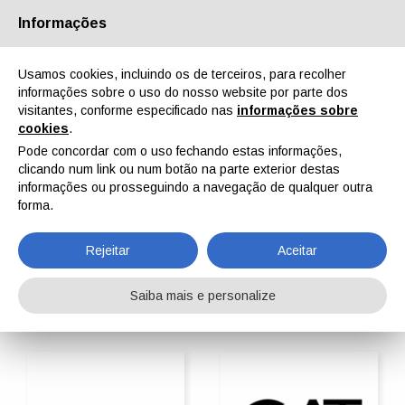
Informações
Quem Somos
Parceiros
Contactos
Área reservada
Usamos cookies, incluindo os de terceiros, para recolher
informações sobre o uso do nosso website por parte dos
visitantes, conforme especificado nas
informações sobre
cookies
.
Pode concordar com o uso fechando estas informações,
clicando num link ou num botão na parte exterior destas
EN
IT
DE
ES
PT
informações ou prosseguindo a navegação de qualquer outra
forma.
Sistemas de aplicação de pintura líquida
Rejeitar
Aceitar
Home
ipcmPedia
Buscar por categoria
Sistemas de aplicação de pintura líquida
Saiba mais e personalize