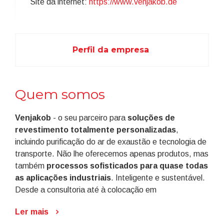
Site da internet:
https://www.venjakob.de
Perfil da empresa
Quem somos
Venjakob
- o seu parceiro para
soluções de
revestimento totalmente personalizadas
,
incluindo purificação do ar de exaustão e tecnologia de
transporte. Não lhe oferecemos apenas produtos, mas
também
processos sofisticados para quase todas
as aplicações industriais
. Inteligente e sustentável.
Desde a consultoria até à colocação em
funcionamento e visualização. Para pequenas, médias
Ler mais
e grandes empresas. À medida. Porque nos