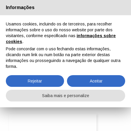
Informações
Quem Somos
Parceiros
Contactos
Área reservada
Usamos cookies, incluindo os de terceiros, para recolher
informações sobre o uso do nosso website por parte dos
visitantes, conforme especificado nas
informações sobre
cookies
.
Pode concordar com o uso fechando estas informações,
clicando num link ou num botão na parte exterior destas
EN
IT
DE
ES
PT
informações ou prosseguindo a navegação de qualquer outra
forma.
Venjakob Maschinenbau GmbH & Co.KG
Rejeitar
Aceitar
Home
ipcm®Pedia
Venjakob Maschinenbau GmbH & Co.KG
Saiba mais e personalize