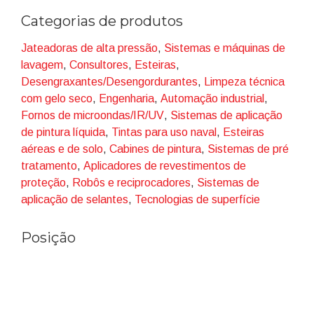
adaptamos a si. Onde quer que esteja. Onde quer que
Categorias de produtos
precise de nós. A sua linha de acabamento. A nossa
experiência de processo.
Jateadoras de alta pressão
,
Sistemas e máquinas de
lavagem
,
Consultores
,
Esteiras
,
Desengraxantes/Desengordurantes
,
Limpeza técnica
com gelo seco
,
Engenharia
,
Automação industrial
,
Fornos de microondas/IR/UV
,
Sistemas de aplicação
de pintura líquida
,
Tintas para uso naval
,
Esteiras
aéreas e de solo
,
Cabines de pintura
,
Sistemas de pré
tratamento
,
Aplicadores de revestimentos de
proteção
,
Robôs e reciprocadores
,
Sistemas de
aplicação de selantes
,
Tecnologias de superfície
Posição