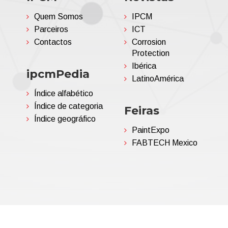
Quem Somos
IPCM
Parceiros
ICT
Contactos
Corrosion
Protection
Ibérica
ipcmPedia
LatinoAmérica
Índice alfabético
Índice de categoria
Feiras
Índice geográfico
PaintExpo
FABTECH Mexico