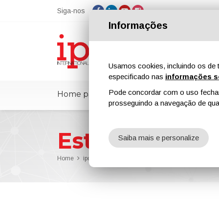
Siga-nos
Informações
Usamos cookies, incluindo os de t
especificado nas
informações s
Pode concordar com o uso fechand
Home page
ipcmPedia
Notícias
prosseguindo a navegação de qual
Esteiras aérea
Saiba mais e personalize
Home
ipcmPedia
Buscar por categoria
Esteiras aér