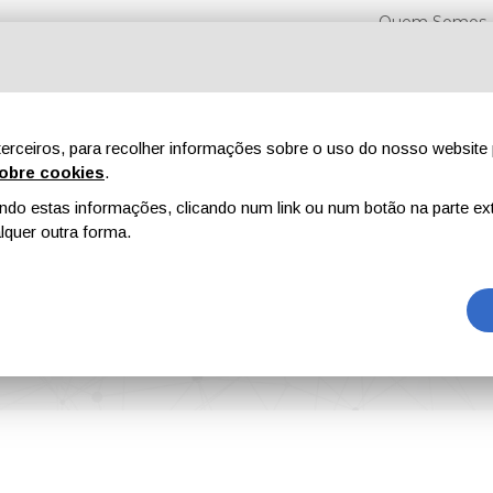
Quem Somos
erceiros, para recolher informações sobre o uso do nosso website 
obre cookies
.
o estas informações, clicando num link ou num botão na parte ext
Feiras
Revistas
Publicidade
Conteúdo exclusiv
quer outra forma.
s e de solo
eas e de solo