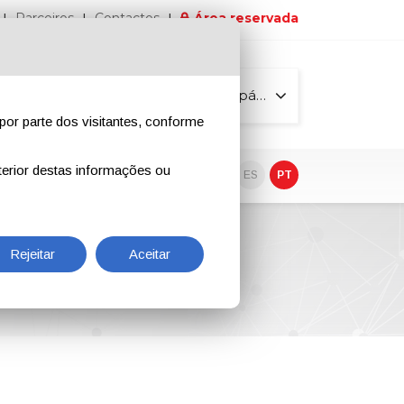
Parceiros
Contactos
Área reservada
Todas as páginas
por parte dos visitantes, conforme
erior destas informações ou
o
EN
IT
DE
ES
PT
Rejeitar
Aceitar