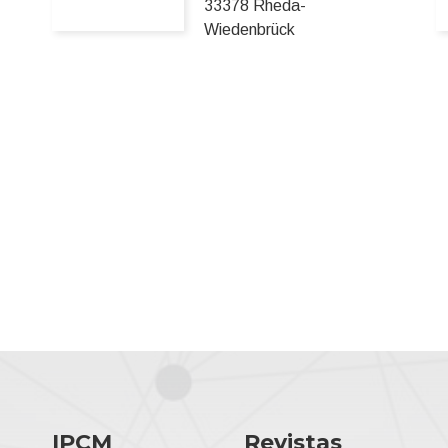
33378 Rheda-
Wiedenbrück
IPCM
Revistas