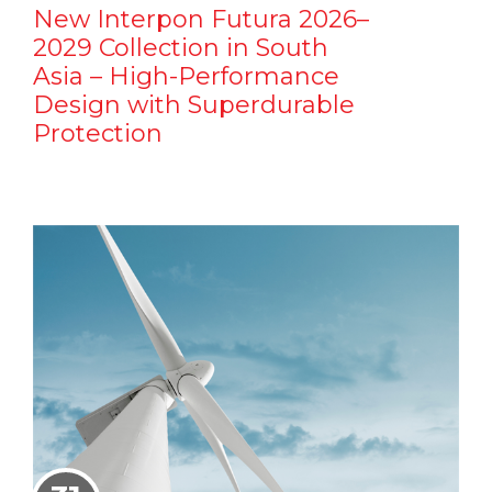
New Interpon Futura 2026–
2029 Collection in South
Asia – High-Performance
Design with Superdurable
Protection