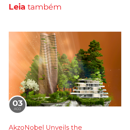
Leia
também
03
AGO
AkzoNobel Unveils the