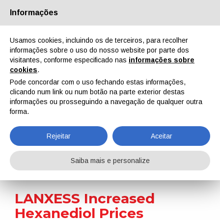
Informações
Quem Somos
Parceiros
Contactos
Área reservada
Usamos cookies, incluindo os de terceiros, para recolher
informações sobre o uso do nosso website por parte dos
visitantes, conforme especificado nas
informações sobre
cookies
.
Pode concordar com o uso fechando estas informações,
clicando num link ou num botão na parte exterior destas
EN
IT
DE
ES
PT
informações ou prosseguindo a navegação de qualquer outra
forma.
Notícias
Rejeitar
Aceitar
Home
Notícias
LANXESS Increased Hexanediol Prices
Saiba mais e personalize
LANXESS Increased
Hexanediol Prices