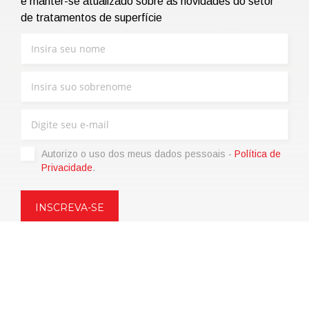
e manter-se atualizado sobre as novidades do setor
de tratamentos de superfície
Autorizo ​​o uso dos meus dados pessoais -
Política de
Privacidade
.
Copyright © 2021 | eos Mktg&Communication Srl | VAT
06695850963 | Corp.Cap. € 12.000,00 i.v.
Política de Privacidade
(Personalize)
|
Termos de venda
|
Code of