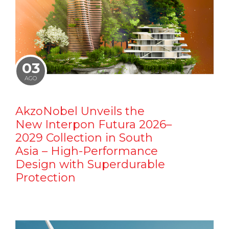
03
AGO
AkzoNobel Unveils the
New Interpon Futura 2026–
2029 Collection in South
Asia – High-Performance
Design with Superdurable
Protection