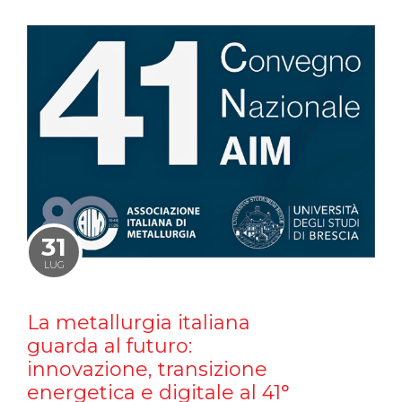
31
LUG
La metallurgia italiana
guarda al futuro:
innovazione, transizione
energetica e digitale al 41°