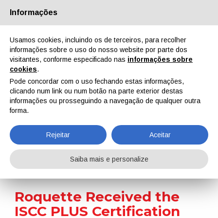
Informações
Quem Somos
Parceiros
Contactos
Área reservada
Usamos cookies, incluindo os de terceiros, para recolher
informações sobre o uso do nosso website por parte dos
visitantes, conforme especificado nas
informações sobre
cookies
.
Pode concordar com o uso fechando estas informações,
clicando num link ou num botão na parte exterior destas
EN
IT
DE
ES
PT
informações ou prosseguindo a navegação de qualquer outra
forma.
Notícias
Rejeitar
Aceitar
Home
Notícias
Roquette Received the ISCC PLUS Certification
Saiba mais e personalize
Roquette Received the
ISCC PLUS Certification