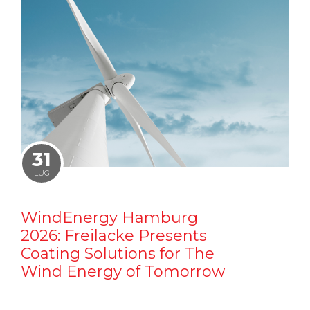
31
LUG
WindEnergy Hamburg
2026: Freilacke Presents
Coating Solutions for The
Wind Energy of Tomorrow