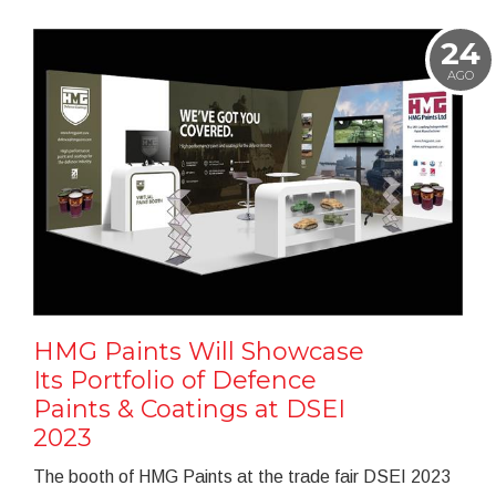
24
AGO
HMG Paints Will Showcase
Its Portfolio of Defence
Paints & Coatings at DSEI
2023
The booth of HMG Paints at the trade fair DSEI 2023