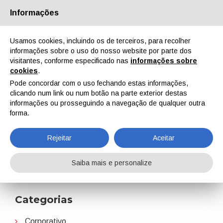
Informações
Quem Somos
Parceiros
Contactos
Área reservada
Usamos cookies, incluindo os de terceiros, para recolher
informações sobre o uso do nosso website por parte dos
visitantes, conforme especificado nas
informações sobre
cookies
.
Pode concordar com o uso fechando estas informações,
clicando num link ou num botão na parte exterior destas
EN
IT
DE
ES
PT
informações ou prosseguindo a navegação de qualquer outra
forma.
Defesa
Rejeitar
Aceitar
Home
Notícias
Defesa
Saiba mais e personalize
Categorias
Corporativo