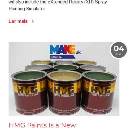
will also include the eXtended Reality (XR) Spray
Painting Simulator.
Ler mais
04
AGO
HMG Paints Is a New