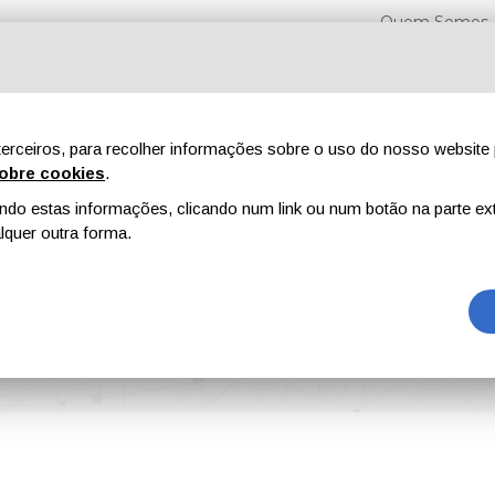
Quem Somos
erceiros, para recolher informações sobre o uso do nosso website 
obre cookies
.
o estas informações, clicando num link ou num botão na parte ext
Feiras
Revistas
Publicidade
Conteúdo exclusi
quer outra forma.
o