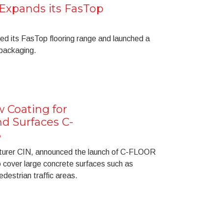
Expands its FasTop
d its FasTop flooring range and launched a
packaging.
 Coating for
nd Surfaces C-
B
turer CIN, announced the launch of C-FLOOR
cover large concrete surfaces such as
destrian traffic areas.