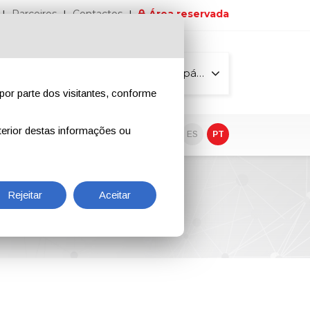
Parceiros
Contactos
Área reservada
Todas as páginas
por parte dos visitantes, conforme
erior destas informações ou
vo
EN
IT
DE
ES
PT
Rejeitar
Aceitar