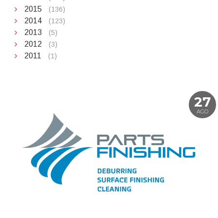
2015
(136)
2014
(123)
2013
(5)
2012
(3)
2011
(1)
27
AGO