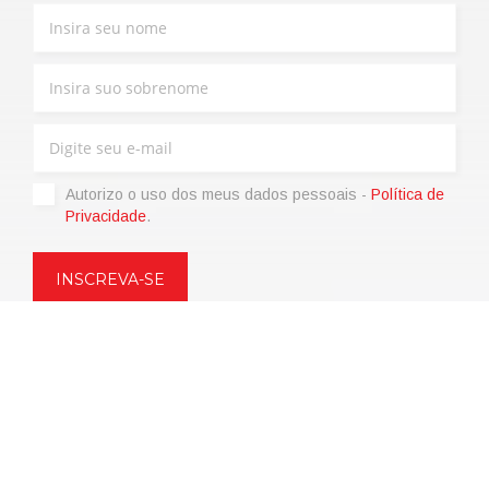
Autorizo ​​o uso dos meus dados pessoais -
Política de
Privacidade
.
Copyright © 2021 | eos Mktg&Communication Srl | VAT
06695850963 | Corp.Cap. € 12.000,00 i.v.
Política de Privacidade
(Personalize)
|
Termos de venda
|
Code of
Ethics
|
Web Agency: SparkinWeb