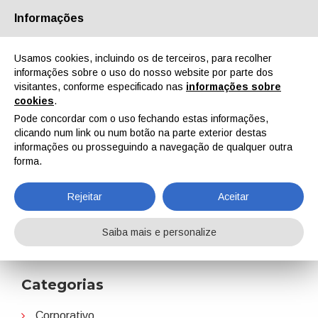
Informações
Quem Somos
Parceiros
Contactos
Área reservada
Usamos cookies, incluindo os de terceiros, para recolher
informações sobre o uso do nosso website por parte dos
visitantes, conforme especificado nas
informações sobre
cookies
.
Pode concordar com o uso fechando estas informações,
clicando num link ou num botão na parte exterior destas
EN
IT
DE
ES
PT
informações ou prosseguindo a navegação de qualquer outra
forma.
PARTS FINISHING
Rejeitar
Aceitar
Home
Notícias
PARTS FINISHING
Saiba mais e personalize
Categorias
Corporativo