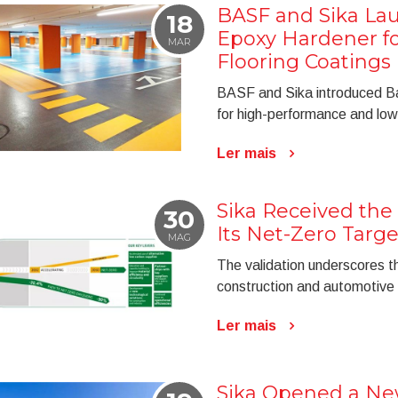
BASF and Sika La
18
Epoxy Hardener fo
MAR
Flooring Coatings
BASF and Sika introduced B
for high-performance and low
Ler mais
Sika Received the 
30
Its Net-Zero Targe
MAG
The validation underscores th
construction and automotive 
Ler mais
Sika Opened a Ne