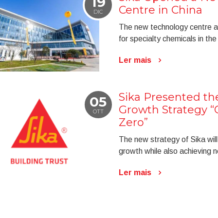
19
Centre in China
DIC
The new technology centre al
for specialty chemicals in th
Ler mais
Sika Presented th
05
Growth Strategy “
OTT
Zero”
The new strategy of Sika will
growth while also achieving 
Ler mais