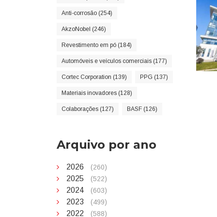
Anti-corrosão (254)
AkzoNobel (246)
Revestimento em pó (184)
Automóveis e veículos comerciais (177)
Cortec Corporation (139)
PPG (137)
Materiais inovadores (128)
Colaborações (127)
BASF (126)
Arquivo por ano
2026
(260)
2025
(522)
2024
(603)
2023
(499)
2022
(588)