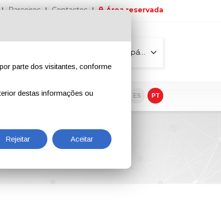
Parceiros
Contactos
Área reservada
Todas as páginas
por parte dos visitantes, conforme
erior destas informações ou
vo
EN
IT
DE
ES
PT
Rejeitar
Aceitar