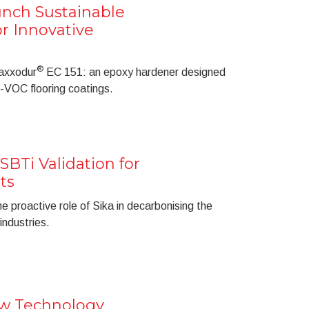
unch Sustainable
r Innovative
®
axxodur
EC 151: an epoxy hardener designed
-VOC flooring coatings.
SBTi Validation for
ts
e proactive role of Sika in decarbonising the
industries.
w Technology