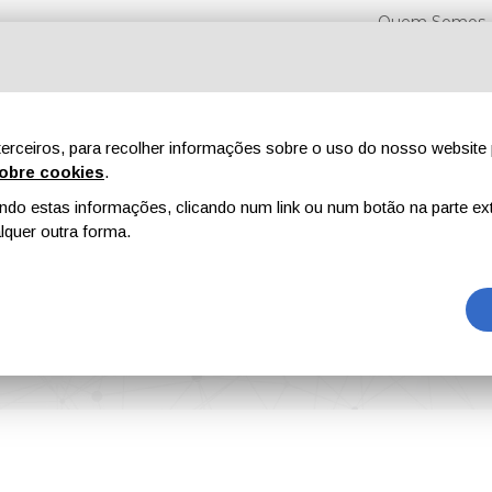
Quem Somos
erceiros, para recolher informações sobre o uso do nosso website 
obre cookies
.
o estas informações, clicando num link ou num botão na parte ext
Feiras
Revistas
Publicidade
Conteúdo exclusi
quer outra forma.