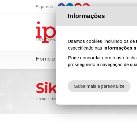
Siga-nos
Informações
Usamos cookies, incluindo os de t
especificado nas
informações s
Pode concordar com o uso fechand
Home page
ipcmPedia
Notícias
prosseguindo a navegação de qual
Sika
Saiba mais e personalize
Home
Notícias
Sika