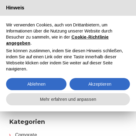
Hinweis
Über uns
Partner
Kontakt
Reservierter Bereich
Wir verwenden Cookies, auch von Drittanbietern, um
Informationen über die Nutzung unserer Website durch
Besucher zu sammeln, wie in der
Cookie-Richtlinie
angegeben
.
Sie können zustimmen, indem Sie diesen Hinweis schließen,
indem Sie auf einen Link oder eine Taste innerhalb dieser
EN
IT
DE
ES
PT
Webseite klicken oder indem Sie weiter auf dieser Seite
navigieren.
2016
Ablehnen
Akzeptieren
Home
Nachrichten
2016
Mehr erfahren und anpassen
Kategorien
Corporate