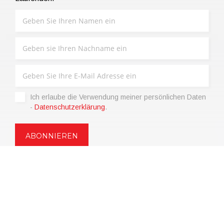
Ich erlaube die Verwendung meiner persönlichen Daten
-
Datenschutzerklärung
.
Copyright © 2021 | eos Mktg&Communication Srl | VAT
06695850963 | Corp.Cap. € 12.000,00 i.v.
Datenschutz
(Anpassen)
|
Verkaufsbedingungen
|
Code of Ethics
|
Web Agency: SparkinWeb