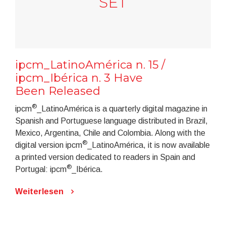
SET
ipcm_LatinoAmérica n. 15 /
ipcm_Ibérica n. 3 Have
Been Released
®
ipcm
_LatinoAmérica is a quarterly digital magazine in
Spanish and Portuguese language distributed in Brazil,
Mexico, Argentina, Chile and Colombia. Along with the
®
digital version ipcm
_LatinoAmérica, it is now available
a printed version dedicated to readers in Spain and
®
Portugal: ipcm
_Ibérica.
Weiterlesen