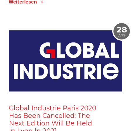
Weiterlesen
28
APR
Global Industrie Paris 2020
Has Been Cancelled: The
Next Edition Will Be Held
In Lyon In 2021