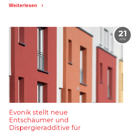
Weiterlesen
21
APR
Evonik stellt neue
Entschäumer und
Dispergieradditive für