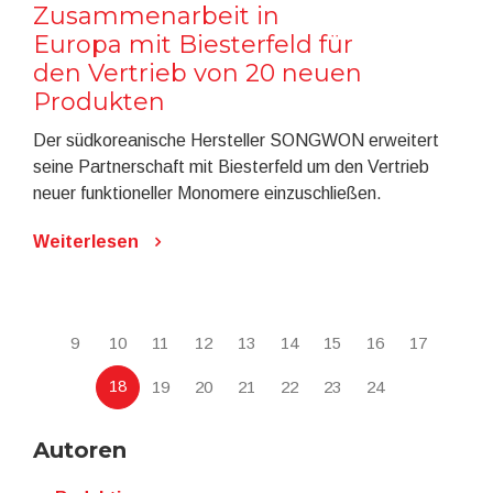
Zusammenarbeit in
Europa mit Biesterfeld für
den Vertrieb von 20 neuen
Produkten
Der südkoreanische Hersteller SONGWON erweitert
seine Partnerschaft mit Biesterfeld um den Vertrieb
neuer funktioneller Monomere einzuschließen.
Weiterlesen
9
10
11
12
13
14
15
16
17
18
19
20
21
22
23
24
Autoren