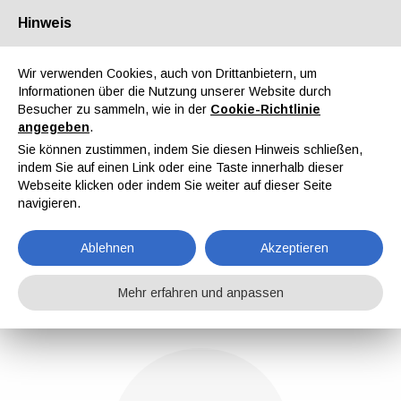
Hinweis
Über uns
Partner
Kontakt
Reservierter Bereich
Wir verwenden Cookies, auch von Drittanbietern, um
Informationen über die Nutzung unserer Website durch
Besucher zu sammeln, wie in der
Cookie-Richtlinie
angegeben
.
Sie können zustimmen, indem Sie diesen Hinweis schließen,
indem Sie auf einen Link oder eine Taste innerhalb dieser
EN
IT
DE
ES
PT
Webseite klicken oder indem Sie weiter auf dieser Seite
navigieren.
Redaktion
Ablehnen
Akzeptieren
Home
Nachrichten
Redaktion
Mehr erfahren und anpassen