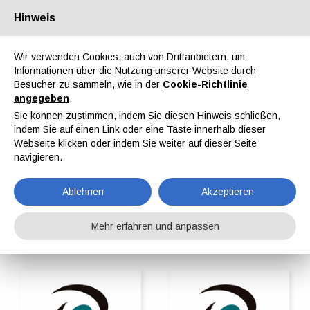
Hinweis
Über uns
Partner
Kontakt
Reservierter Bereich
Wir verwenden Cookies, auch von Drittanbietern, um
Informationen über die Nutzung unserer Website durch
Besucher zu sammeln, wie in der
Cookie-Richtlinie
angegeben
.
Sie können zustimmen, indem Sie diesen Hinweis schließen,
indem Sie auf einen Link oder eine Taste innerhalb dieser
EN
IT
DE
ES
PT
Webseite klicken oder indem Sie weiter auf dieser Seite
navigieren.
Pulverlacke
Ablehnen
Akzeptieren
Home
ipcmPedia
Suche nach Kategorie
Pulverlacke
Mehr erfahren und anpassen