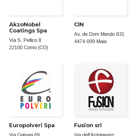
AkzoNobel
CIN
Coatings Spa
Av. de Dom Mendo 831
Via S. Pellico 8
4474-009 Maia
22100 Como (CO)
Europolveri Spa
Fusion srl
Via Galvani 69
Via dell'Artigianato