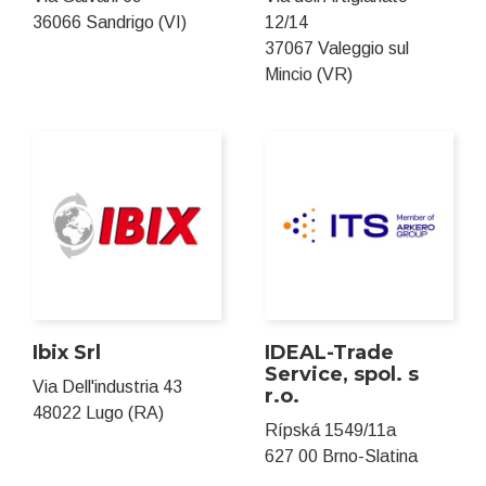
36066 Sandrigo (VI)
12/14
37067 Valeggio sul
Mincio (VR)
Ibix Srl
IDEAL-Trade
Service, spol. s
Via Dell'industria 43
r.o.
48022 Lugo (RA)
Rípská 1549/11a
627 00 Brno-Slatina