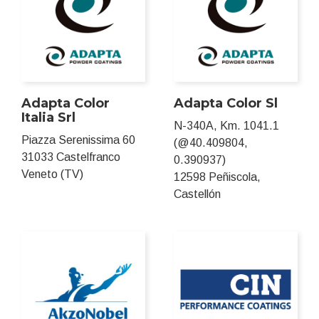
Adapta Color
Adapta Color Sl
Italia Srl
N-340A, Km. 1041.1
Piazza Serenissima 60
(@40.409804,
31033 Castelfranco
0.390937)
Veneto (TV)
12598 Peñiscola,
Castellón