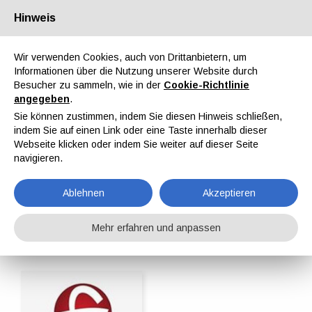
Hinweis
Über uns
Partner
Kontakt
Reservierter Bereich
Wir verwenden Cookies, auch von Drittanbietern, um
Informationen über die Nutzung unserer Website durch
Besucher zu sammeln, wie in der
Cookie-Richtlinie
angegeben
.
Sie können zustimmen, indem Sie diesen Hinweis schließen,
indem Sie auf einen Link oder eine Taste innerhalb dieser
EN
IT
DE
ES
PT
Webseite klicken oder indem Sie weiter auf dieser Seite
navigieren.
Rohstoffe für Farben und Lacke
Ablehnen
Akzeptieren
Home
ipcmPedia
Suche nach Kategorie
Rohstoffe für Farben und Lacke
Mehr erfahren und anpassen