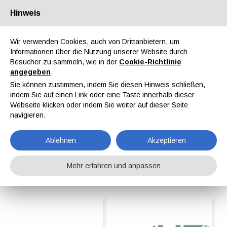
Hinweis
Über uns
Partner
Kontakt
Reservierter Bereich
Wir verwenden Cookies, auch von Drittanbietern, um
Informationen über die Nutzung unserer Website durch
Besucher zu sammeln, wie in der
Cookie-Richtlinie
angegeben
.
Sie können zustimmen, indem Sie diesen Hinweis schließen,
indem Sie auf einen Link oder eine Taste innerhalb dieser
EN
IT
DE
ES
PT
Webseite klicken oder indem Sie weiter auf dieser Seite
navigieren.
Automatisierungstechnik
Ablehnen
Akzeptieren
Home
ipcmPedia
Suche nach Kategorie
Automatisierungstechnik
Mehr erfahren und anpassen