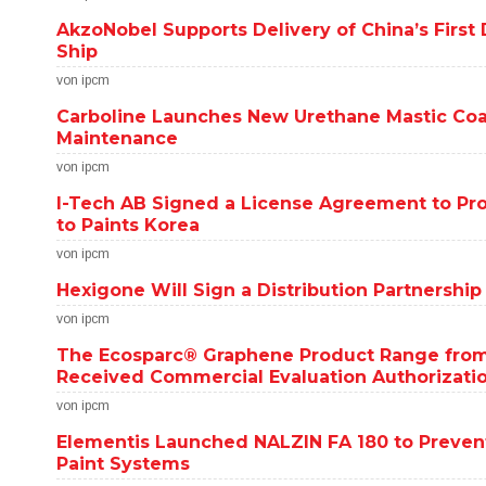
AkzoNobel Supports Delivery of China’s First
Ship
von ipcm
Carboline Launches New Urethane Mastic Co
Maintenance
von ipcm
I-Tech AB Signed a License Agreement to Pro
to Paints Korea
von ipcm
Hexigone Will Sign a Distribution Partnership
von ipcm
The Ecosparc® Graphene Product Range from
Received Commercial Evaluation Authorizati
von ipcm
Elementis Launched NALZIN FA 180 to Prevent
Paint Systems