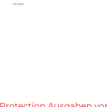
von ipcm
 Protection Ausgaben vo