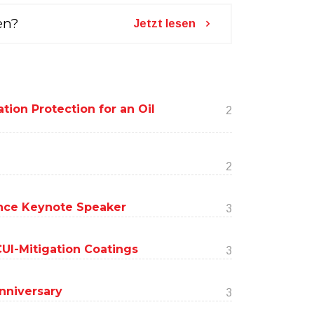
en?
Jetzt lesen
tion Protection for an Oil
2
2
nce Keynote Speaker
3
UI-Mitigation Coatings
3
nniversary
3