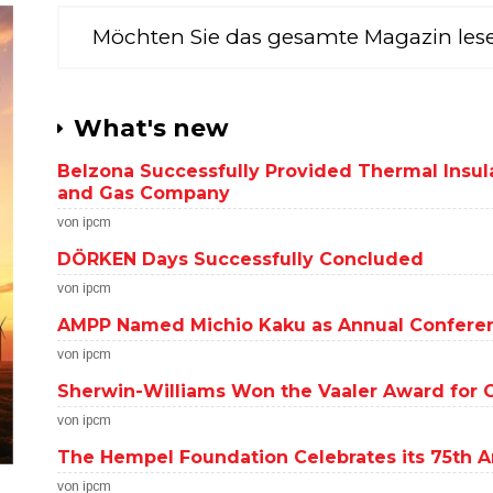
Möchten Sie das gesamte Magazin les
What's new
Belzona Successfully Provided Thermal Insula
and Gas Company
von ipcm
DÖRKEN Days Successfully Concluded
von ipcm
AMPP Named Michio Kaku as Annual Confere
von ipcm
Sherwin-Williams Won the Vaaler Award for C
von ipcm
The Hempel Foundation Celebrates its 75th A
von ipcm