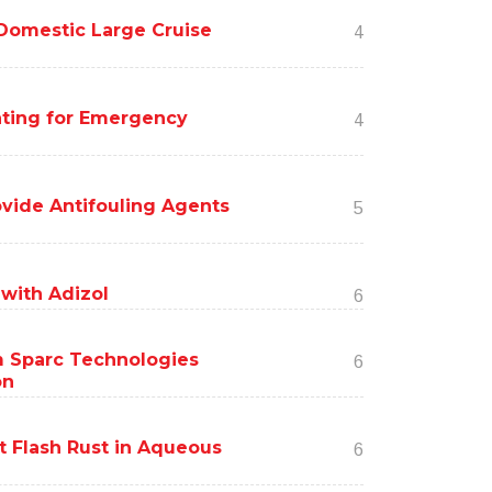
 Domestic Large Cruise
4
ating for Emergency
4
vide Antifouling Agents
5
 with Adizol
6
 Sparc Technologies
6
on
 Flash Rust in Aqueous
6