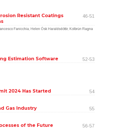
rosion Resistant Coatings
46-51
ns
ancesco Fanicchia, Helen Ósk Haraldsdóttir, Kolbrún Ragna
ng Estimation Software
52-53
mit 2024 Has Started
54
nd Gas Industry
55
rocesses of the Future
56-57