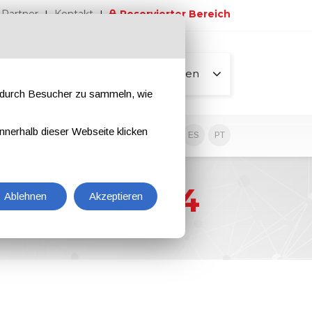
Partner
Kontakt
Reservierter Bereich
Alle Seiten
e durch Besucher zu sammeln, wie
nnerhalb dieser Webseite klicken
EN
IT
DE
ES
PT
, Januar 2024
Ablehnen
Akzeptieren