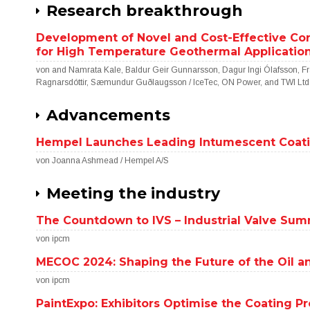
Research breakthrough
Development of Novel and Cost-Effective Cor
for High Temperature Geothermal Applicatio
von and Namrata Kale, Baldur Geir Gunnarsson, Dagur Ingi Ólafsson, Fr
Ragnarsdóttir, Sæmundur Guðlaugsson / IceTec, ON Power, and TWI Ltd
Advancements
Hempel Launches Leading Intumescent Coati
von Joanna Ashmead / Hempel A/S
Meeting the industry
The Countdown to IVS – Industrial Valve Sum
von ipcm
MECOC 2024: Shaping the Future of the Oil a
von ipcm
PaintExpo: Exhibitors Optimise the Coating P