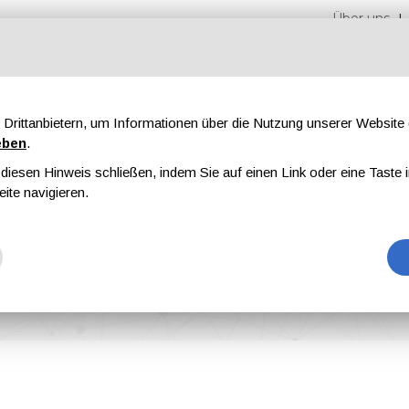
Über uns
Drittanbietern, um Informationen über die Nutzung unserer Websit
eben
.
iesen Hinweis schließen, indem Sie auf einen Link oder eine Taste i
n
Messen
Magazine
Werbung
eite navigieren.
ection Nr. 5, Bd. II
tection Nr. 5, Bd. II, Januar 2024