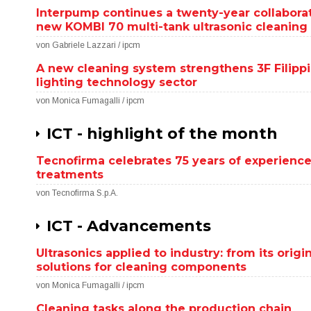
Interpump continues a twenty-year collaborat
new KOMBI 70 multi-tank ultrasonic cleanin
von Gabriele Lazzari / ipcm
A new cleaning system strengthens 3F Filippi’
lighting technology sector
von Monica Fumagalli / ipcm
ICT - highlight of the month
Tecnofirma celebrates 75 years of experience
treatments
von Tecnofirma S.p.A.
ICT - Advancements
Ultrasonics applied to industry: from its orig
solutions for cleaning components
von Monica Fumagalli / ipcm
Cleaning tasks along the production chain