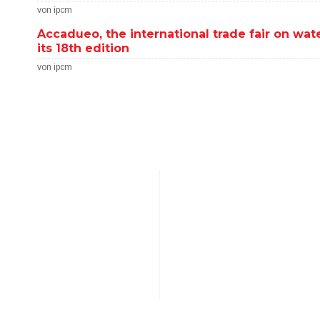
von ipcm
Accadueo, the international trade fair on wate
its 18th edition
von ipcm