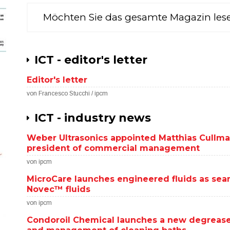
Möchten Sie das gesamte Magazin les
ICT - editor's letter
Editor's letter
von Francesco Stucchi / ipcm
ICT - industry news
Weber Ultrasonics appointed Matthias Cullma
president of commercial management
von ipcm
MicroCare launches engineered fluids as se
Novec™ fluids
von ipcm
Condoroil Chemical launches a new degreaser