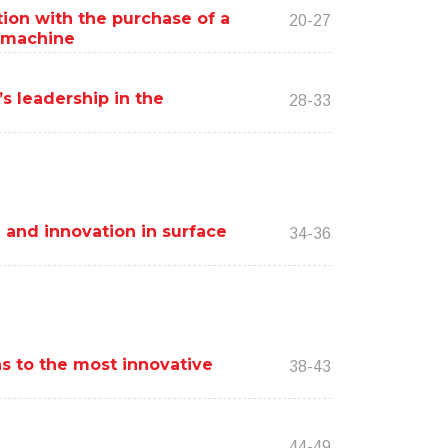
ion with the purchase of a
20-27
g machine
s leadership in the
28-33
 and innovation in surface
34-36
ins to the most innovative
38-43
44-49