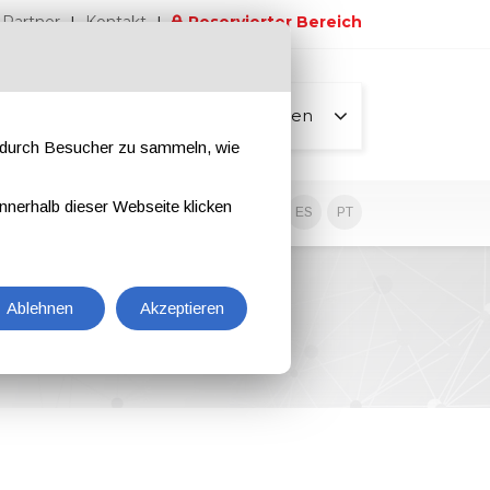
Partner
Kontakt
Reservierter Bereich
Alle Seiten
e durch Besucher zu sammeln, wie
nnerhalb dieser Webseite klicken
EN
IT
DE
ES
PT
Ablehnen
Akzeptieren