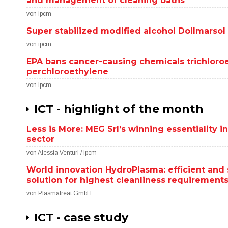
and management of cleaning baths
von ipcm
Super stabilized modified alcohol Dollmarsol 
von ipcm
EPA bans cancer-causing chemicals trichloro
perchloroethylene
von ipcm
ICT - highlight of the month
Less is More: MEG Srl’s winning essentiality in
sector
von Alessia Venturi / ipcm
World innovation HydroPlasma: efficient and 
solution for highest cleanliness requirement
von Plasmatreat GmbH
ICT - case study