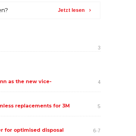
en?
Jetzt lesen
3
nn as the new vice-
4
amless replacements for 3M
5
 for optimised disposal
6-7