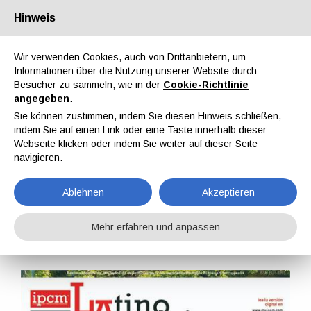
Hinweis
Über uns
Partner
Kontakt
Reservierter Bereich
Wir verwenden Cookies, auch von Drittanbietern, um
Informationen über die Nutzung unserer Website durch
Besucher zu sammeln, wie in der
Cookie-Richtlinie
angegeben
.
Sie können zustimmen, indem Sie diesen Hinweis schließen,
indem Sie auf einen Link oder eine Taste innerhalb dieser
EN
IT
DE
ES
PT
Webseite klicken oder indem Sie weiter auf dieser Seite
navigieren.
LatinoAmérica Nr. 45, Bd. XI, Februar 2024
Ablehnen
Akzeptieren
Home
Magazine
LatinoAmérica
LatinoAmérica Nr. 45, Bd. XI, Februar 2024
Mehr erfahren und anpassen