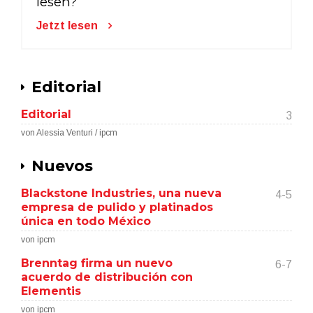
lesen?
Jetzt lesen
Editorial
Editorial
3
von Alessia Venturi / ipcm
Nuevos
Blackstone Industries, una nueva
4-5
empresa de pulido y platinados
única en todo México
von ipcm
Brenntag firma un nuevo
6-7
acuerdo de distribución con
Elementis
von ipcm