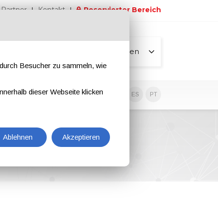
Partner
Kontakt
Reservierter Bereich
Alle Seiten
e durch Besucher zu sammeln, wie
nnerhalb dieser Webseite klicken
EN
IT
DE
ES
PT
Ablehnen
Akzeptieren