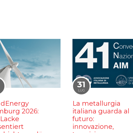
1
31
LUG
dEnergy
La metallurgia
burg 2026:
italiana guarda al
iLacke
futuro:
sentiert
innovazione,