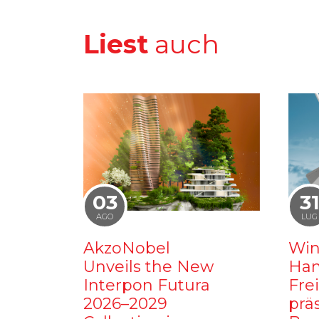
Liest
auch
03
3
AGO
LUG
AkzoNobel
Win
Unveils the New
Ham
Interpon Futura
Fre
2026–2029
prä