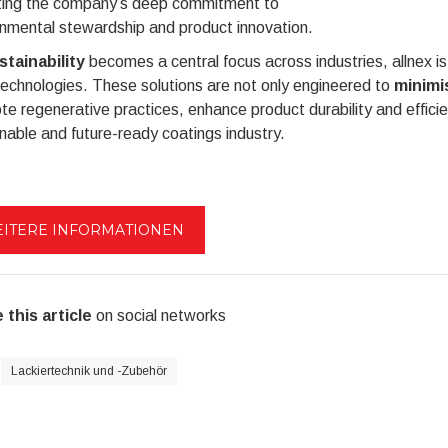
cting the company’s deep commitment to
onmental stewardship and product innovation.
stainability
becomes a central focus across industries, allnex i
technologies. These solutions are not only engineered to
minimi
e regenerative practices, enhance product durability and efficie
nable and future-ready coatings industry.
ITERE INFORMATIONEN
 this article
on social networks
Lackiertechnik und -Zubehör