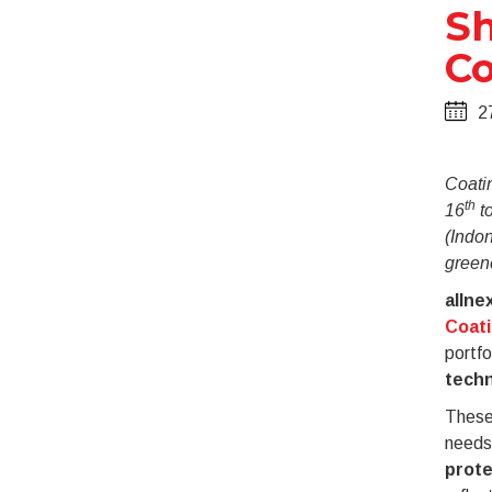
Sh
Co
2
Coati
th
16
t
(Indon
greene
allne
Coati
portfo
techn
These
needs
prote