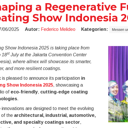
aping a Regenerative Fu
ating Show Indonesia 
7/06/2025
Autor:
Federico Melideo
Kategorien:
Messen un
ng Show Indonesia 2025 is taking place from
st
o 18
July at the Jakarta Convention Center
esia), where allnex will showcase its smarter,
r, and more resilient coatings.
x
is pleased to announce its participation
in
ng Show Indonesia 2025
, showcasing a
lio of
eco-friendly
,
cutting-edge coating
ologies
.
 innovations are designed to meet the evolving
 of the
architectural, industrial, automotive,
ctive, and specialty coatings sector
,