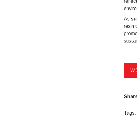
refle
envir
As
su
resin 
promot
sustai
WE
Share
Tags: