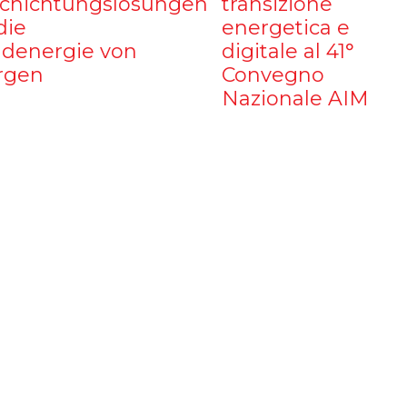
chichtungslösungen
transizione
die
energetica e
denergie von
digitale al 41°
rgen
Convegno
Nazionale AIM