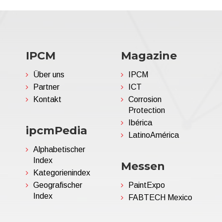
IPCM
Magazine
Über uns
IPCM
Partner
ICT
Kontakt
Corrosion
Protection
Ibérica
ipcmPedia
LatinoAmérica
Alphabetischer
Index
Messen
Kategorienindex
Geografischer
PaintExpo
Index
FABTECH Mexico