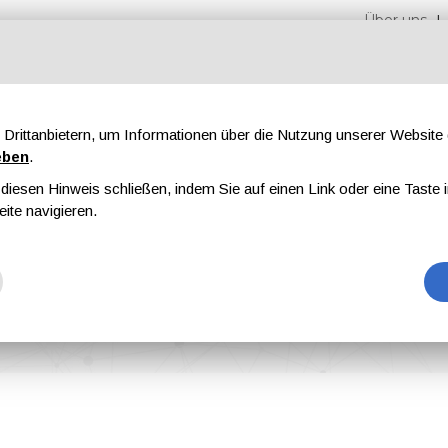
Über uns
Drittanbietern, um Informationen über die Nutzung unserer Websit
eben
.
iesen Hinweis schließen, indem Sie auf einen Link oder eine Taste i
en
Messen
Magazine
Werbung
eite navigieren.
lnex at Coating Show Indonesia 2025