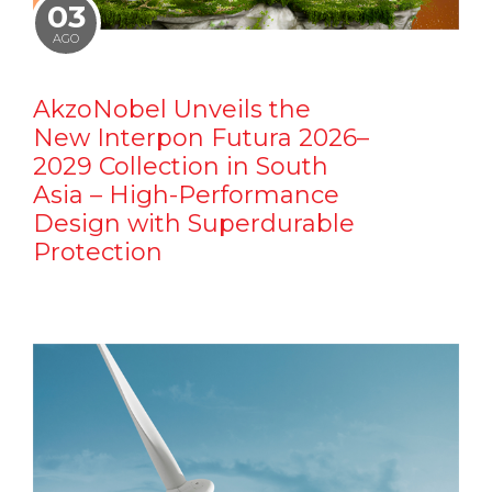
03
AGO
AkzoNobel Unveils the
New Interpon Futura 2026–
2029 Collection in South
Asia – High-Performance
Design with Superdurable
Protection