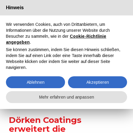
Hinweis
Über uns
Partner
Kontakt
Reservierter Bereich
Wir verwenden Cookies, auch von Drittanbietern, um
Informationen über die Nutzung unserer Website durch
Besucher zu sammeln, wie in der
Cookie-Richtlinie
angegeben
.
Sie können zustimmen, indem Sie diesen Hinweis schließen,
indem Sie auf einen Link oder eine Taste innerhalb dieser
EN
IT
DE
ES
PT
Webseite klicken oder indem Sie weiter auf dieser Seite
navigieren.
Nachrichten
Ablehnen
Akzeptieren
Home
Nachrichten
Dörken Coatings erweitert die Geschäftsführung um Christos Tselebidis
Mehr erfahren und anpassen
Dörken Coatings
erweitert die