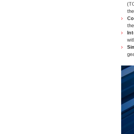
(TC
the
Co
the
In
wit
Si
gea