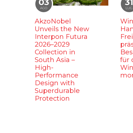
03
3
AGO
LUG
AkzoNobel
Win
Unveils the New
Ham
Interpon Futura
Fre
2026–2029
prä
Collection in
Bes
South Asia –
für 
High-
Win
Performance
mo
Design with
Superdurable
Protection