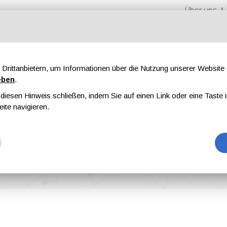
Über uns
Drittanbietern, um Informationen über die Nutzung unserer Websit
eben
.
iesen Hinweis schließen, indem Sie auf einen Link oder eine Taste i
en
Messen
Magazine
Werbung
eite navigieren.
tier of Robotic Painting