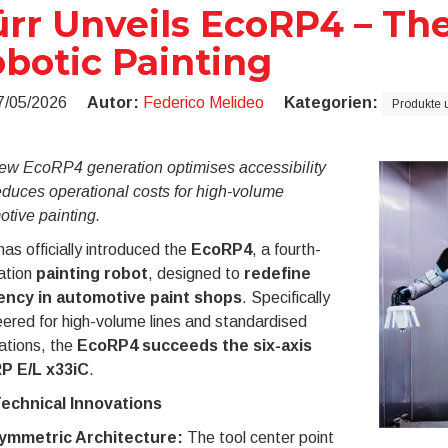
rr Unveils EcoRP4 – The
botic Painting
7/05/2026
Autor:
Federico Melideo
Kategorien:
Produkte 
ew EcoRP4 generation optimises accessibility
educes operational costs for high-volume
tive painting.
as officially introduced the
EcoRP4
, a fourth-
ation
painting robot
, designed to
redefine
iency in automotive paint shops
. Specifically
ered for high-volume lines and standardised
ations, the
EcoRP4 succeeds the six-axis
P E/L x33iC
.
echnical Innovations
ymmetric Architecture:
The tool center point