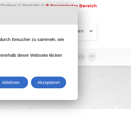
Partner
Kontakt
Reservierter Bereich
Alle Seiten
e durch Besucher zu sammeln, wie
nnerhalb dieser Webseite klicken
EN
IT
DE
ES
PT
Ablehnen
Akzeptieren