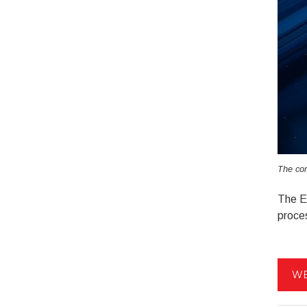
The com
The Ec
proces
WE