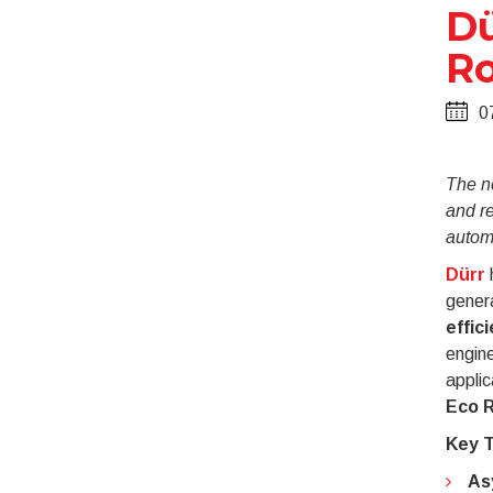
Dü
Ro
0
The n
and r
automo
Dürr
h
gener
effic
engine
applic
Eco R
Key T
As