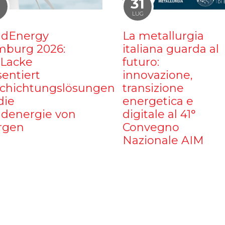
1
31
LUG
dEnergy
La metallurgia
burg 2026:
italiana guarda al
iLacke
futuro:
sentiert
innovazione,
chichtungslösungen
transizione
die
energetica e
denergie von
digitale al 41°
rgen
Convegno
Nazionale AIM