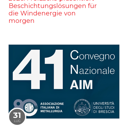
Beschichtungslösungen für
die Windenergie von
morgen
31
LUG