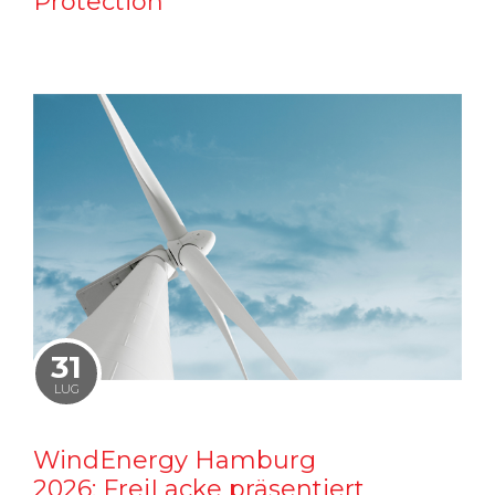
Protection
31
LUG
WindEnergy Hamburg
2026: FreiLacke präsentiert