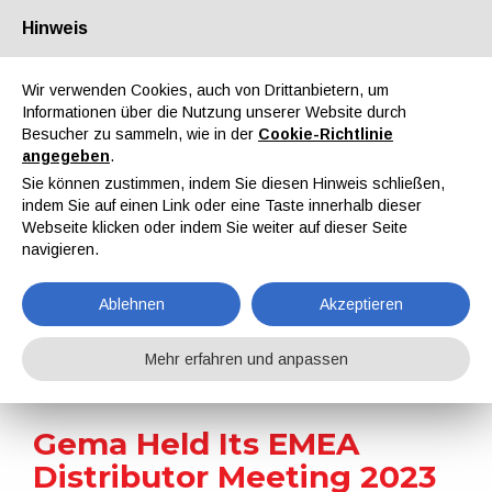
Hinweis
Über uns
Partner
Kontakt
Reservierter Bereich
Wir verwenden Cookies, auch von Drittanbietern, um
Informationen über die Nutzung unserer Website durch
Besucher zu sammeln, wie in der
Cookie-Richtlinie
angegeben
.
Sie können zustimmen, indem Sie diesen Hinweis schließen,
indem Sie auf einen Link oder eine Taste innerhalb dieser
EN
IT
DE
ES
PT
Webseite klicken oder indem Sie weiter auf dieser Seite
navigieren.
Nachrichten
Ablehnen
Akzeptieren
Home
Nachrichten
Gema Held Its EMEA Distributor Meeting 2023
Mehr erfahren und anpassen
Gema Held Its EMEA
Distributor Meeting 2023