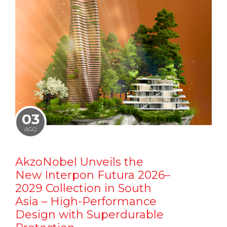
03
AGO
AkzoNobel Unveils the
New Interpon Futura 2026–
2029 Collection in South
Asia – High-Performance
Design with Superdurable