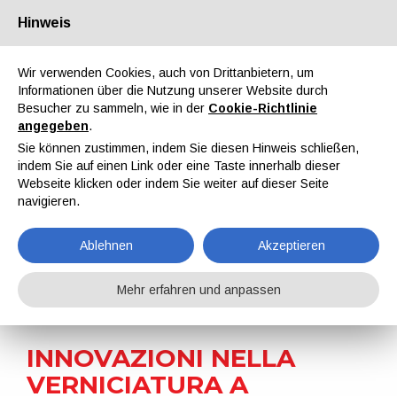
Hinweis
Über uns
Partner
Kontakt
Reservierter Bereich
Wir verwenden Cookies, auch von Drittanbietern, um
Informationen über die Nutzung unserer Website durch
Besucher zu sammeln, wie in der
Cookie-Richtlinie
angegeben
.
Sie können zustimmen, indem Sie diesen Hinweis schließen,
indem Sie auf einen Link oder eine Taste innerhalb dieser
EN
IT
DE
ES
PT
Webseite klicken oder indem Sie weiter auf dieser Seite
navigieren.
Nachrichten
Ablehnen
Akzeptieren
Home
Nachrichten
INNOVAZIONI NELLA VERNICIATURA A POLVERE: il 18 giugno i professionisti del settore si incontrano a Padova
Mehr erfahren und anpassen
INNOVAZIONI NELLA
VERNICIATURA A