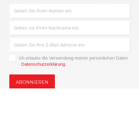
Ich erlaube die Verwendung meiner persönlichen Daten
-
Datenschutzerklärung
.
Copyright © 2021 | eos Mktg&Communication Srl | VAT
06695850963 | Corp.Cap. € 12.000,00 i.v.
Datenschutz
(Anpassen)
|
Verkaufsbedingungen
|
Code of Ethics
|
Web Agency: SparkinWeb