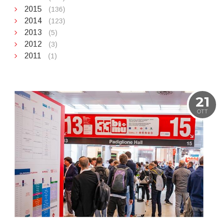
2015
(136)
2014
(123)
2013
(5)
2012
(3)
2011
(1)
21
OTT