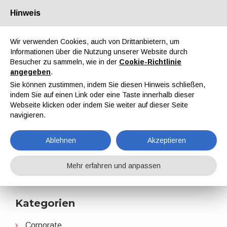
Hinweis
Über uns
Partner
Kontakt
Reservierter Bereich
Wir verwenden Cookies, auch von Drittanbietern, um
Informationen über die Nutzung unserer Website durch
Besucher zu sammeln, wie in der
Cookie-Richtlinie
angegeben
.
Sie können zustimmen, indem Sie diesen Hinweis schließen,
indem Sie auf einen Link oder eine Taste innerhalb dieser
EN
IT
DE
ES
PT
Webseite klicken oder indem Sie weiter auf dieser Seite
navigieren.
BIMU
Ablehnen
Akzeptieren
Home
Nachrichten
BIMU
Mehr erfahren und anpassen
Kategorien
Corporate