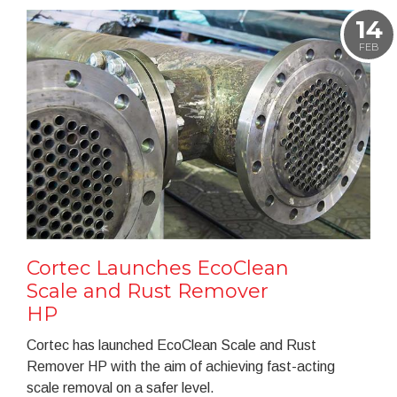
14
FEB
Cortec Launches EcoClean
Scale and Rust Remover
HP
Cortec has launched EcoClean Scale and Rust
Remover HP with the aim of achieving fast-acting
scale removal on a safer level.