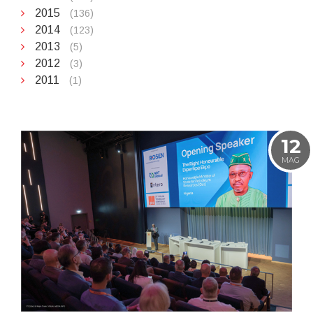
2015
(136)
2014
(123)
2013
(5)
2012
(3)
2011
(1)
12
MAG