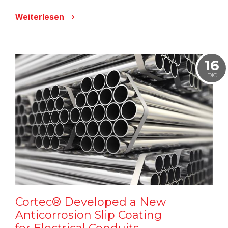
Weiterlesen
16
DIC
Cortec® Developed a New
Anticorrosion Slip Coating