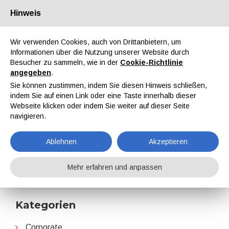
Hinweis
Über uns
Partner
Kontakt
Reservierter Bereich
Wir verwenden Cookies, auch von Drittanbietern, um
Informationen über die Nutzung unserer Website durch
Besucher zu sammeln, wie in der
Cookie-Richtlinie
angegeben
.
Sie können zustimmen, indem Sie diesen Hinweis schließen,
indem Sie auf einen Link oder eine Taste innerhalb dieser
EN
IT
DE
ES
PT
Webseite klicken oder indem Sie weiter auf dieser Seite
navigieren.
Rohrleitungen
Ablehnen
Akzeptieren
Home
Nachrichten
Rohrleitungen
Mehr erfahren und anpassen
Kategorien
Corporate