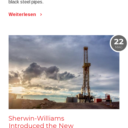
black steel pipes.
Weiterlesen
22
MAG
Sherwin-Williams
Introduced the New