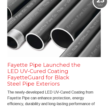
25
GIU
Fayette Pipe Launched the
LED UV-Cured Coating
FayetteGuard for Black
Steel Pipe Exteriors
The newly-developed LED UV-Cured Coating from
Fayette Pipe can enhance protection, energy
efficiency, durability and long-lasting performance of