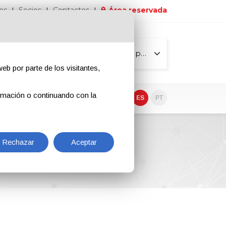
os
Socios
Contactos
Área reservada
Todas las páginas
eb por parte de los visitantes,
rmación o continuando con la
EN
IT
DE
ES
PT
Rechazar
Aceptar