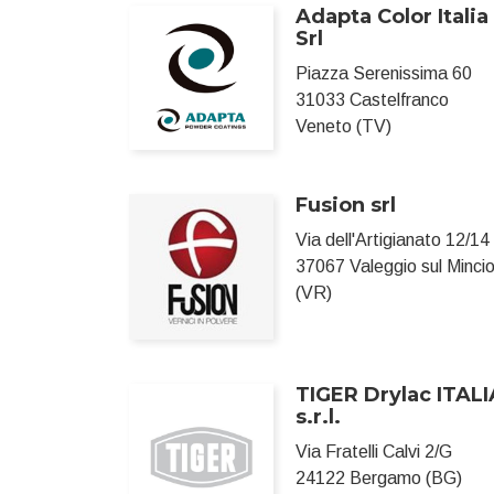
Adapta Color Italia
Srl
Piazza Serenissima 60
31033 Castelfranco
Veneto (TV)
Fusion srl
Via dell'Artigianato 12/14
37067 Valeggio sul Minci
(VR)
TIGER Drylac ITALI
s.r.l.
Via Fratelli Calvi 2/G
24122 Bergamo (BG)