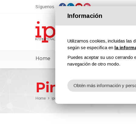
Síguenos
Información
Utilizamos cookies, incluidas las d
según se especifica en
la inform
Puedes aceptar su uso cerrando e
Home
ipcmPedia
Noticias
Ferias
navegación de otro modo.
Pinturas para
Obtén más información y perso
Home
ipcmPedia
Buscar por categoria
Pinturas par