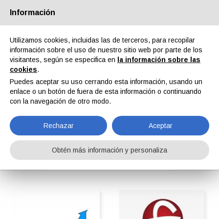
Información
Quiénes somos
Socios
Contactos
Área reservada
Utilizamos cookies, incluidas las de terceros, para recopilar
información sobre el uso de nuestro sitio web por parte de los
visitantes, según se especifica en
la información sobre las
cookies
.
Puedes aceptar su uso cerrando esta información, usando un
enlace o un botón de fuera de esta información o continuando
EN
IT
DE
ES
PT
con la navegación de otro modo.
Rechazar
Aceptar
Dispositivos de control de calidad
Obtén más información y personaliza
Home
ipcmPedia
Buscar por categoria
Dispositivos de control de calidad