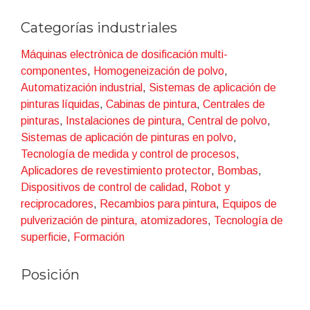
industriales
.
Categorías industriales
Ya sean sistemas completos o componentes
Máquinas electrònica de dosificación multi-
WAGNER ofrece toda la gama de tecnologías y
componentes
,
Homogeneización de polvo
,
soluciones individuales para cada necesidad
.
Automatización industrial
,
Sistemas de aplicación de
pinturas líquidas
,
Cabinas de pintura
,
Centrales de
pinturas
,
Instalaciones de pintura
,
Central de polvo
,
Sistemas de aplicación de pinturas en polvo
,
Tecnología de medida y control de procesos
,
Aplicadores de revestimiento protector
,
Bombas
,
Dispositivos de control de calidad
,
Robot y
reciprocadores
,
Recambios para pintura
,
Equipos de
pulverización de pintura, atomizadores
,
Tecnología de
superficie
,
Formación
Posición