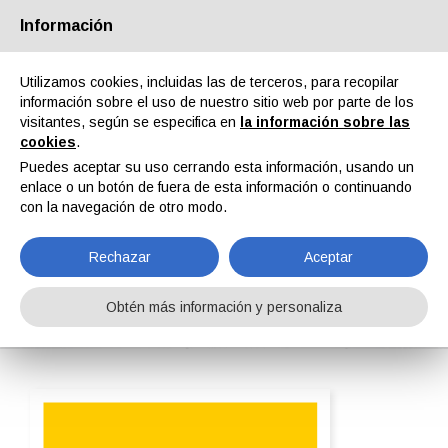
Información
Quiénes somos
Socios
Contactos
Área reservada
Utilizamos cookies, incluidas las de terceros, para recopilar
información sobre el uso de nuestro sitio web por parte de los
visitantes, según se especifica en
la información sobre las
cookies
.
Puedes aceptar su uso cerrando esta información, usando un
enlace o un botón de fuera de esta información o continuando
EN
IT
DE
ES
PT
con la navegación de otro modo.
Rechazar
Aceptar
J. Wagner GmbH
Obtén más información y personaliza
Home
ipcm®Pedia
J. Wagner GmbH