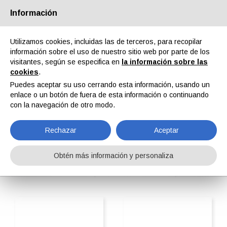
Información
Quiénes somos
Socios
Contactos
Área reservada
Utilizamos cookies, incluidas las de terceros, para recopilar
información sobre el uso de nuestro sitio web por parte de los
visitantes, según se especifica en
la información sobre las
cookies
.
Puedes aceptar su uso cerrando esta información, usando un
enlace o un botón de fuera de esta información o continuando
EN
IT
DE
ES
PT
con la navegación de otro modo.
Rechazar
Aceptar
Tecnología de superficie
Obtén más información y personaliza
Home
ipcmPedia
Buscar por categoria
Tecnología de superficie