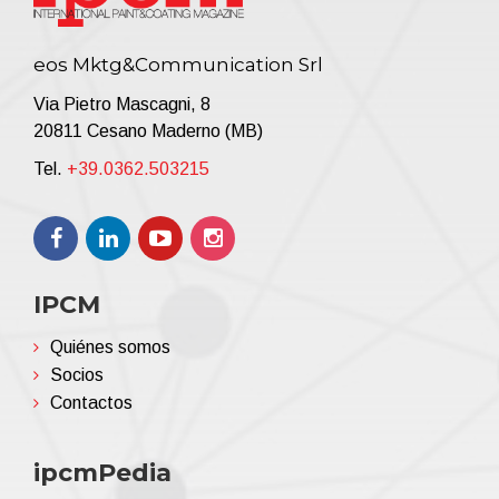
Total separation of oil from solvent, with continuous
automatic discharge
eos Mktg&Communication Srl
Operation data continuous detection
Remote connection via internet
Via Pietro Mascagni, 8
Easy accessibility for maintenance purposes.
20811 Cesano Maderno (MB)
Tel.
+39.0362.503215
IPCM
Quiénes somos
Socios
Contactos
ipcmPedia