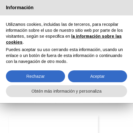
Información
Quiénes somos
Socios
Contactos
Área reservada
Utilizamos cookies, incluidas las de terceros, para recopilar
información sobre el uso de nuestro sitio web por parte de los
visitantes, según se especifica en
la información sobre las
cookies
.
Puedes aceptar su uso cerrando esta información, usando un
enlace o un botón de fuera de esta información o continuando
EN
IT
DE
ES
PT
con la navegación de otro modo.
Rechazar
Aceptar
IFP Europe Srl
Obtén más información y personaliza
Home
ipcm®Pedia
IFP Europe Srl