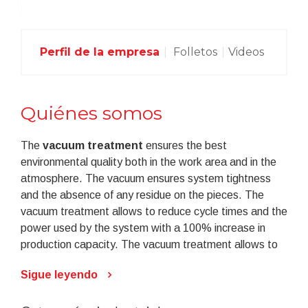
Perfil de la empresa
Folletos
Videos
Quiénes somos
The
vacuum treatment
ensures the best
environmental quality both in the work area and in the
atmosphere. The vacuum ensures system tightness
and the absence of any residue on the pieces. The
vacuum treatment allows to reduce cycle times and the
power used by the system with a 100% increase in
production capacity. The vacuum treatment allows to
degrease, clean and dry any kind of item perfectly,
Sigue leyendo
even in the presence of complex geometries, blind and
capillary drilling, reducing solvent consumption