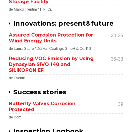
Storage Facility
de Marco Trentini / Ti.Pi.Ci.
Innovations: present&future
Assured Corrosion Protection for
34-35
Wind Energy Units
de Laura Saure / Dörken Coatings GmbH & Co. KG
Reducing VOC Emission by Using
36-38
Dynasylan SIVO 140 and
SILIKOPON EF
de Evonik
Success stories
Butterfly Valves Corrosion
39
Protected
de ipcm
Inspection Logbook