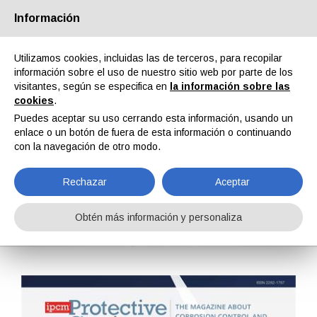
Información
Quiénes somos
Socios
Contactos
Área reservada
Utilizamos cookies, incluidas las de terceros, para recopilar
información sobre el uso de nuestro sitio web por parte de los
visitantes, según se especifica en
la información sobre las
cookies
.
Puedes aceptar su uso cerrando esta información, usando un
enlace o un botón de fuera de esta información o continuando
EN
IT
DE
ES
PT
con la navegación de otro modo.
Rechazar
Aceptar
Protective Coatings n. 37, Vol. X, Abril 2021
Obtén más información y personaliza
Home
Revistas
Protective Coatings
Protective Coatings n. 37, Vol. X, Abril 2021