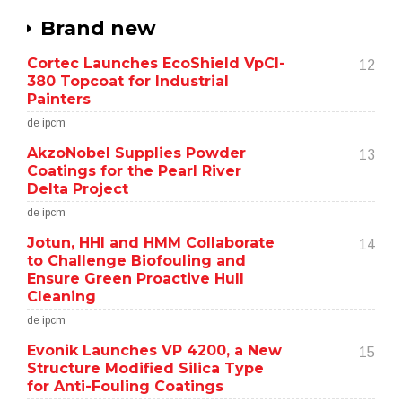
Brand new
Cortec Launches EcoShield VpCI-
12
380 Topcoat for Industrial
Painters
de ipcm
AkzoNobel Supplies Powder
13
Coatings for the Pearl River
Delta Project
de ipcm
Jotun, HHI and HMM Collaborate
14
to Challenge Biofouling and
Ensure Green Proactive Hull
Cleaning
de ipcm
Evonik Launches VP 4200, a New
15
Structure Modified Silica Type
for Anti-Fouling Coatings