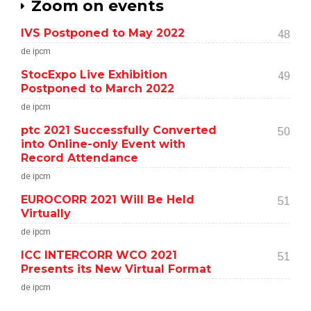
Zoom on events
IVS Postponed to May 2022
48
de ipcm
StocExpo Live Exhibition
49
Postponed to March 2022
de ipcm
ptc 2021 Successfully Converted
50
into Online-only Event with
Record Attendance
de ipcm
EUROCORR 2021 Will Be Held
51
Virtually
de ipcm
ICC INTERCORR WCO 2021
51
Presents its New Virtual Format
de ipcm