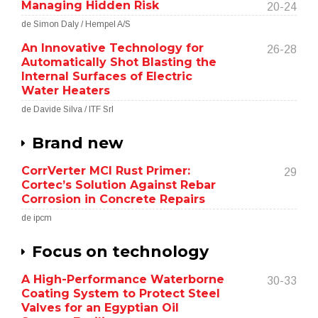
Managing Hidden Risk
20-24
de Simon Daly / Hempel A/S
An Innovative Technology for
26-28
Automatically Shot Blasting the
Internal Surfaces of Electric
Water Heaters
de Davide Silva / ITF Srl
Brand new
CorrVerter MCI Rust Primer:
29
Cortec’s Solution Against Rebar
Corrosion in Concrete Repairs
de ipcm
Focus on technology
A High-Performance Waterborne
30-33
Coating System to Protect Steel
Valves for an Egyptian Oil