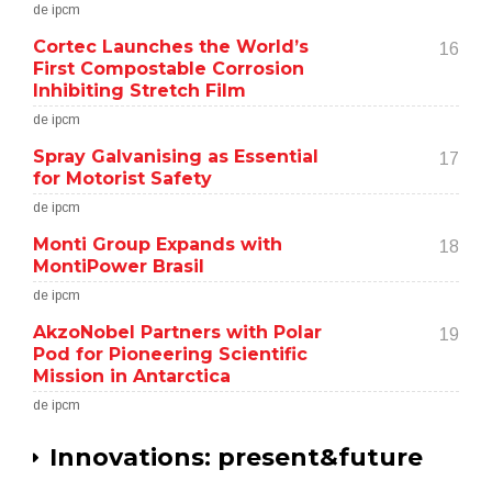
de ipcm
Cortec Launches the World’s
16
First Compostable Corrosion
Inhibiting Stretch Film
de ipcm
Spray Galvanising as Essential
17
for Motorist Safety
de ipcm
Monti Group Expands with
18
MontiPower Brasil
de ipcm
AkzoNobel Partners with Polar
19
Pod for Pioneering Scientific
Mission in Antarctica
de ipcm
Innovations: present&future