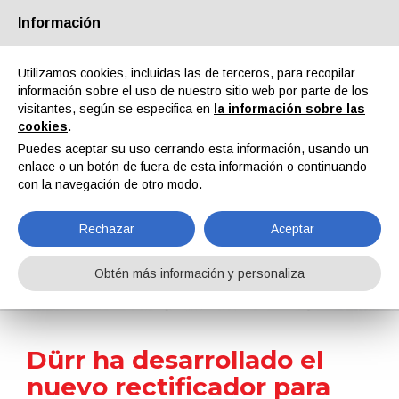
Información
Quiénes somos
Socios
Contactos
Área reservada
Utilizamos cookies, incluidas las de terceros, para recopilar
información sobre el uso de nuestro sitio web por parte de los
visitantes, según se especifica en
la información sobre las
cookies
.
Puedes aceptar su uso cerrando esta información, usando un
enlace o un botón de fuera de esta información o continuando
EN
IT
DE
ES
PT
con la navegación de otro modo.
Rechazar
Aceptar
Noticias
Obtén más información y personaliza
Home
Noticias
Dürr ha desarrollado el nuevo rectificador para cataforesis EcoDC MACS
Dürr ha desarrollado el
nuevo rectificador para