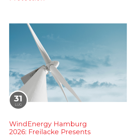
31
LUG
WindEnergy Hamburg
2026: Freilacke Presents