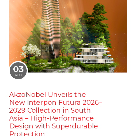
03
AGO
AkzoNobel Unveils the
New Interpon Futura 2026–
2029 Collection in South
Asia – High-Performance
Design with Superdurable
Protection