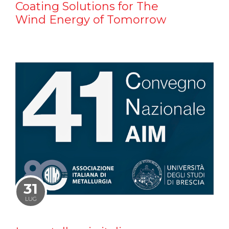
Coating Solutions for The
Wind Energy of Tomorrow
31
LUG