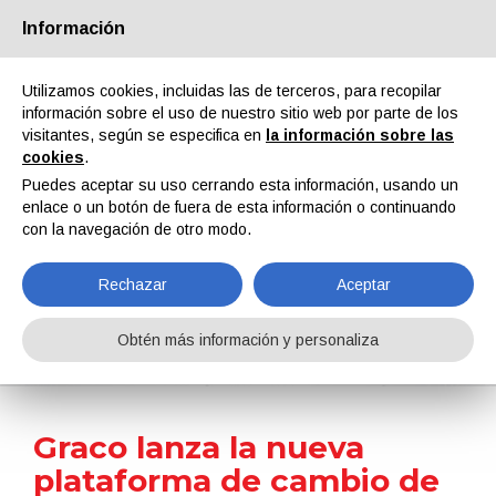
Información
Quiénes somos
Socios
Contactos
Área reservada
Utilizamos cookies, incluidas las de terceros, para recopilar
información sobre el uso de nuestro sitio web por parte de los
visitantes, según se especifica en
la información sobre las
cookies
.
Puedes aceptar su uso cerrando esta información, usando un
enlace o un botón de fuera de esta información o continuando
EN
IT
DE
ES
PT
con la navegación de otro modo.
Rechazar
Aceptar
Noticias
Obtén más información y personaliza
Home
Noticias
Graco lanza la nueva plataforma de cambio de color IniFlex
Graco lanza la nueva
plataforma de cambio de