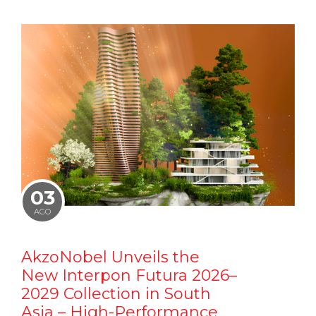
03
AGO
AkzoNobel Unveils the
New Interpon Futura 2026–
2029 Collection in South
Asia – High-Performance