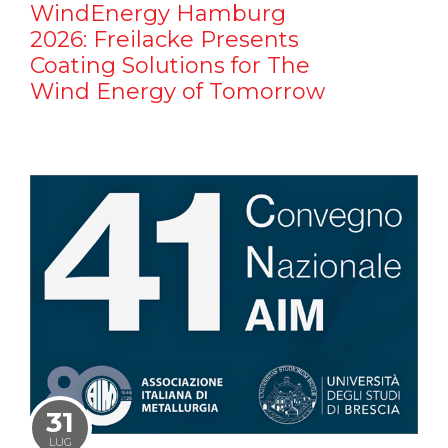
WindEnergy Hamburg
2026: Freilacke Presents
Coating Solutions for The
Wind Energy of Tomorrow
31
LUG